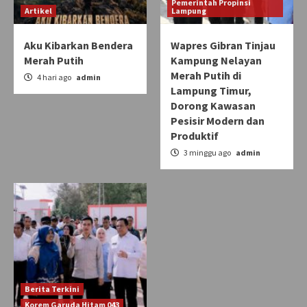
Pemerintah Propinsi
Artikel
Lampung
Aku Kibarkan Bendera
Wapres Gibran Tinjau
Merah Putih
Kampung Nelayan
Merah Putih di
4 hari ago
admin
Lampung Timur,
Dorong Kawasan
Pesisir Modern dan
Produktif
3 minggu ago
admin
Berita Terkini
Korem Garuda Hitam 043