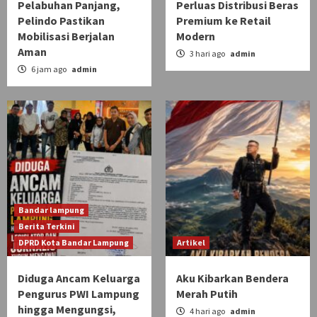
Pelabuhan Panjang,
Perluas Distribusi Beras
Pelindo Pastikan
Premium ke Retail
Mobilisasi Berjalan
Modern
Aman
3 hari ago
admin
6 jam ago
admin
Bandar lampung
Berita Terkini
DPRD Kota Bandar Lampung
Artikel
Diduga Ancam Keluarga
Aku Kibarkan Bendera
Pengurus PWI Lampung
Merah Putih
hingga Mengungsi,
4 hari ago
admin