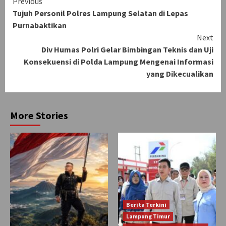
Continue
Previous
Tujuh Personil Polres Lampung Selatan di Lepas
Reading
Purnabaktikan
Next
Div Humas Polri Gelar Bimbingan Teknis dan Uji
Konsekuensi di Polda Lampung Mengenai Informasi
yang Dikecualikan
More Stories
Berita Terkini
Lampung Timur