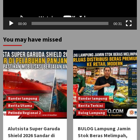
00:00
00:31
You may have missed
Bandar lampung
Bandar lampung
Berita Utama
Berita Terkini
Pelindo Regional 2
Bulog Lampung
Alutsista Super Garuda
BULOG Lampung Jamin
Shield 2026 Sandar di
Stok Beras Melimpah,