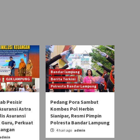
Bandar lampung
i
OJK LAMPUNG
Berita Terkini
Polresta Bandar Lampung
b Pesisir
Pedang Pora Sambut
Asuransi Astra
Kombes Pol Herbin
lis Asuransi
Sianipar, Resmi Pimpin
 Guru, Perkuat
Polresta Bandar Lampung
uangan
4 hari ago
admin
admin