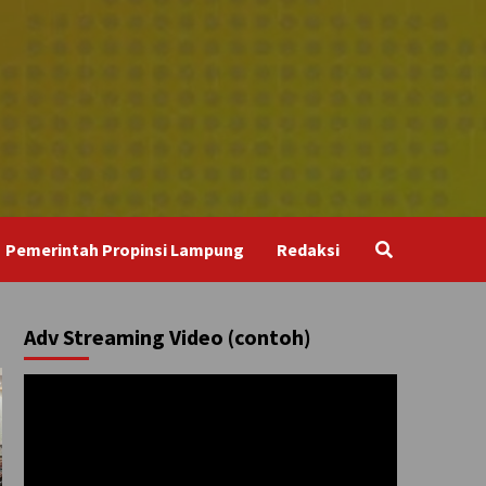
Pemerintah Propinsi Lampung
Redaksi
Adv Streaming Video (contoh)
Pemutar
Video