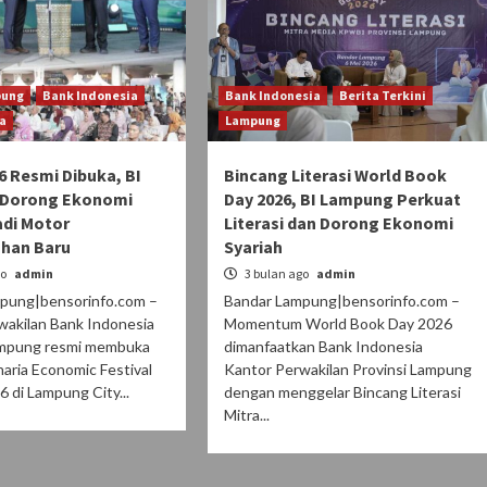
pung
Bank Indonesia
Bank Indonesia
Berita Terkini
a
Lampung
6 Resmi Dibuka, BI
Bincang Literasi World Book
Dorong Ekonomi
Day 2026, BI Lampung Perkuat
adi Motor
Literasi dan Dorong Ekonomi
han Baru
Syariah
go
admin
3 bulan ago
admin
pung|bensorinfo.com –
Bandar Lampung|bensorinfo.com –
wakilan Bank Indonesia
Momentum World Book Day 2026
ampung resmi membuka
dimanfaatkan Bank Indonesia
aria Economic Festival
Kantor Perwakilan Provinsi Lampung
6 di Lampung City...
dengan menggelar Bincang Literasi
Mitra...