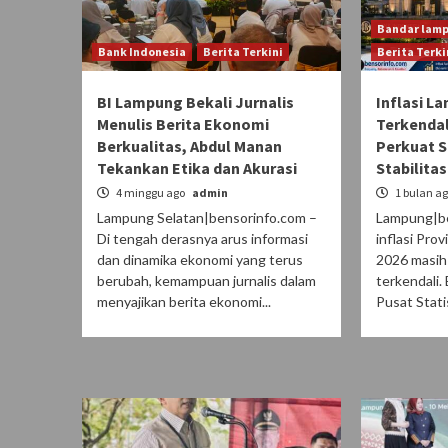
Bandar lam
Bank Indonesia
Berita Terkini
Berita Terki
BI Lampung Bekali Jurnalis
Inflasi L
Menulis Berita Ekonomi
Terkendal
Berkualitas, Abdul Manan
Perkuat S
Tekankan Etika dan Akurasi
Stabilita
4 minggu ago
admin
1 bulan a
Lampung Selatan|bensorinfo.com –
Lampung|be
Di tengah derasnya arus informasi
inflasi Pro
dan dinamika ekonomi yang terus
2026 masih 
berubah, kemampuan jurnalis dalam
terkendali.
menyajikan berita ekonomi...
Pusat Statist