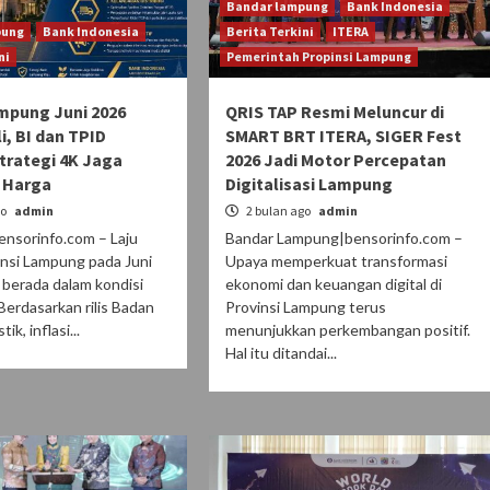
Bandar lampung
Bank Indonesia
pung
Bank Indonesia
Berita Terkini
ITERA
ni
Pemerintah Propinsi Lampung
ampung Juni 2026
QRIS TAP Resmi Meluncur di
i, BI dan TPID
SMART BRT ITERA, SIGER Fest
trategi 4K Jaga
2026 Jadi Motor Percepatan
s Harga
Digitalisasi Lampung
go
admin
2 bulan ago
admin
nsorinfo.com – Laju
Bandar Lampung|bensorinfo.com –
vinsi Lampung pada Juni
Upaya memperkuat transformasi
berada dalam kondisi
ekonomi dan keuangan digital di
 Berdasarkan rilis Badan
Provinsi Lampung terus
ik, inflasi...
menunjukkan perkembangan positif.
Hal itu ditandai...