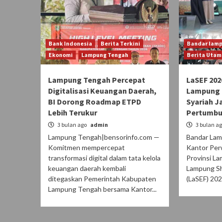
Bank Indonesia
Berita Terkini
Bandar lam
Ekonomi
Lampung Tengah
Berita Utam
Lampung Tengah Percepat
LaSEF 202
Digitalisasi Keuangan Daerah,
Lampung 
BI Dorong Roadmap ETPD
Syariah J
Lebih Terukur
Pertumbu
3 bulan ago
admin
3 bulan a
Lampung Tengah|bensorinfo.com —
Bandar Lam
Komitmen mempercepat
Kantor Per
transformasi digital dalam tata kelola
Provinsi L
keuangan daerah kembali
Lampung Sh
ditegaskan Pemerintah Kabupaten
(LaSEF) 202
Lampung Tengah bersama Kantor...