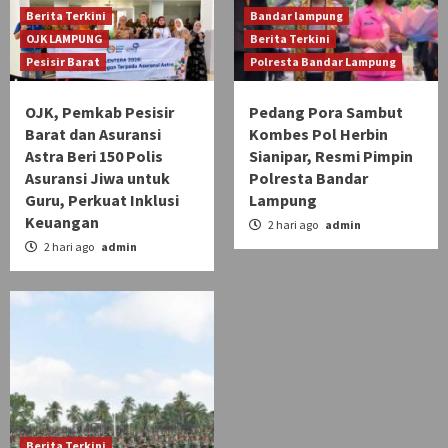
Berita Terkini
Bandar lampung
OJK LAMPUNG
Berita Terkini
Pesisir Barat
Polresta Bandar Lampung
OJK, Pemkab Pesisir
Pedang Pora Sambut
Barat dan Asuransi
Kombes Pol Herbin
Astra Beri 150 Polis
Sianipar, Resmi Pimpin
Asuransi Jiwa untuk
Polresta Bandar
Guru, Perkuat Inklusi
Lampung
Keuangan
2 hari ago
admin
2 hari ago
admin
Berita Terkini