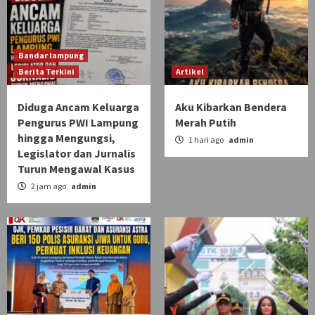
Bandar lampung
Berita Terkini
Artikel
Diduga Ancam Keluarga
Aku Kibarkan Bendera
Pengurus PWI Lampung
Merah Putih
hingga Mengungsi,
1 hari ago
admin
Legislator dan Jurnalis
Turun Mengawal Kasus
2 jam ago
admin