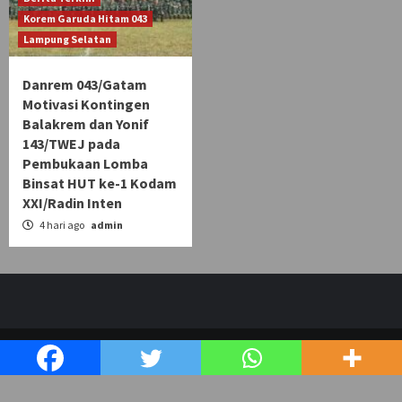
Korem Garuda Hitam 043
Lampung Selatan
Danrem 043/Gatam
Motivasi Kontingen
Balakrem dan Yonif
143/TWEJ pada
Pembukaan Lomba
Binsat HUT ke-1 Kodam
XXI/Radin Inten
4 hari ago
admin
Copyright © bensorinfo.com