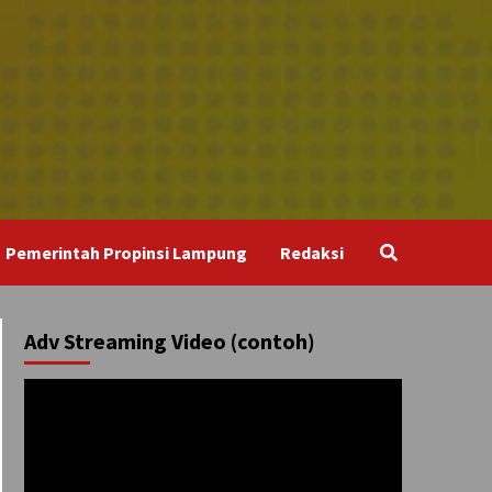
Pemerintah Propinsi Lampung
Redaksi
Adv Streaming Video (contoh)
Pemutar
Video