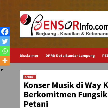
Skip
to
content
Disclaimer
DPRD Kota Bandar Lampung
PE
Artikel
Konser Musik di Way 
Berkomitmen Fungsika
Petani