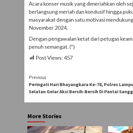
Acara konser musik yang dimeriahkan oleh seju
berlangsung meriah dan kondusif hingga puku
masyarakat dengan satu motivasi mendukun
November 2024.
Dengan pengawalan ketat dari petugas keaman
penuh semangat. (*)
Post Views:
457
Continue
Previous
Peringati Hari Bhayangkara Ke-78, Polres Lamp
Reading
Selatan Gelar Aksi Bersih-Bersih Di Pantai Sang
More Stories