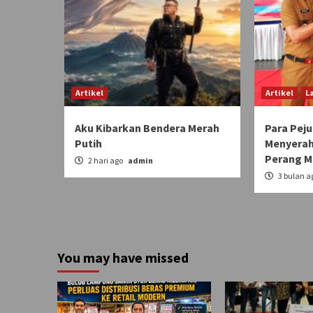
Artikel
Artikel
L
Aku Kibarkan Bendera Merah
Para Pej
Putih
Menyerah
Perang M
2 hari ago
admin
3 bulan a
You may have missed