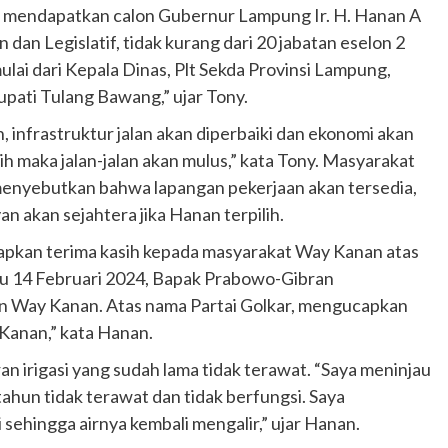
ita mendapatkan calon Gubernur Lampung Ir. H. Hanan A
an Legislatif, tidak kurang dari 20 jabatan eselon 2
ai dari Kepala Dinas, Plt Sekda Provinsi Lampung,
upati Tulang Bawang,” ujar Tony.
 infrastruktur jalan akan diperbaiki dan ekonomi akan
ilih maka jalan-jalan akan mulus,” kata Tony. Masyarakat
 menyebutkan bahwa lapangan pekerjaan akan tersedia,
 akan sejahtera jika Hanan terpilih.
kan terima kasih kepada masyarakat Way Kanan atas
lu 14 Februari 2024, Bapak Prabowo-Gibran
en Way Kanan. Atas nama Partai Golkar, mengucapkan
Kanan,” kata Hanan.
n irigasi yang sudah lama tidak terawat. “Saya meninjau
tahun tidak terawat dan tidak berfungsi. Saya
sehingga airnya kembali mengalir,” ujar Hanan.