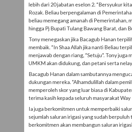
lebih dari 20 jabatan eselon 2. “Bersyukur k
Rozak. Beliau berpengalaman di Pemerintahan d
beliau memegang amanah di Pemerintahan, mul
hingga Pj Bupati Tulang Bawang Barat, dan B
Tony menegaskan jika Bacagub Hanan terpilih,
membaik. “In Shaa Allah jika nanti Beliau terp
menjawab dengan riang, “Setuju”. Tony juga
UMKM akan didukung, dan petani serta nelayan
Bacagub Hanan dalam sambutannya mengucap
dukungan mereka. “Alhamdulillah dalam pemi
memperoleh skor yang luar biasa di Kabupat
terima kasih kepada seluruh masyarakat Way 
Ia juga berkomitmen untuk memperbaiki salura
sejumlah saluran irigasi yang sudah berpuluh 
berkomitmen akan membangun saluran irigasi 