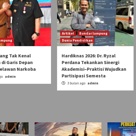
Artikel
Bandar lampung
ampung
Dunia Pendidikan
uang Tak Kenal
Hardiknas 2026: Dr. Ryzal
 di Garis Depan
Perdana Tekankan Sinergi
elawan Narkoba
Akademisi–Praktisi Wujudkan
Partisipasi Semesta
go
admin
3 bulan ago
admin