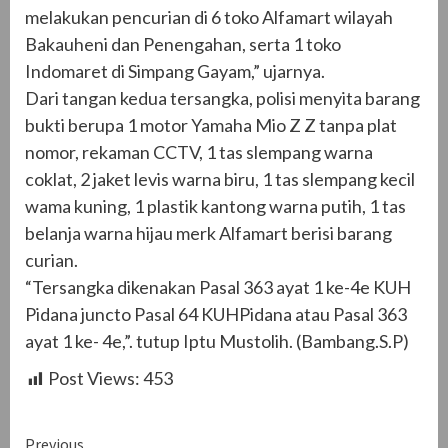
melakukan pencurian di 6 toko Alfamart wilayah
Bakauheni dan Penengahan, serta 1 toko
Indomaret di Simpang Gayam,” ujarnya.
Dari tangan kedua tersangka, polisi menyita barang
bukti berupa 1 motor Yamaha Mio Z Z tanpa plat
nomor, rekaman CCTV, 1 tas slempang warna
coklat, 2 jaket levis warna biru, 1 tas slempang kecil
wama kuning, 1 plastik kantong warna putih, 1 tas
belanja warna hijau merk Alfamart berisi barang
curian.
“Tersangka dikenakan Pasal 363 ayat 1 ke-4e KUH
Pidana juncto Pasal 64 KUHPidana atau Pasal 363
ayat 1 ke- 4e,”. tutup Iptu Mustolih. (Bambang.S.P)
Post Views:
453
Continue
Previous