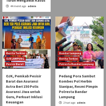
Turun Mengawal Kasus
44 menit ago
admin
Berita Terkini
Bandar lampung
OJK LAMPUNG
Berita Terkini
Pesisir Barat
Polresta Bandar Lampung
OJK, Pemkab Pesisir
Pedang Pora Sambut
Barat dan Asuransi
Kombes Pol Herbin
Astra Beri 150 Polis
Sianipar, Resmi Pimpin
Asuransi Jiwa untuk
Polresta Bandar
Guru, Perkuat Inklusi
Lampung
Keuangan
2 hari ago
admin