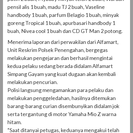
pensil alis 1 buah, madu TJ 2 buah, Vaseline
handbody 1 buah, parfum Belagio 1 buah, minyak
goreng Tropical 1 buah, apurbasari handbody 1
buah, Nivea cool 1 buah dan CD GT Man 2 potong.
Menerima laporan dari perwakilan dari Alfamart,
Unit Reskrim Polsek Penengahan, bergegas
melakukan pengejaran dan berhasil mengintai
kedua pelaku sedang berada didalam Alfamart
Simpang Gayam yang kuat dugaan akan kembali
melakukan pencurian.
Polisi langsung mengamankan para pelaku dan
melakukan penggeledahan, hasilnya ditemukan
barang-barang curian disembunyikan didalam jok
serta tergantung di motor Yamaha Mio Z warna
hitam.
“Saat ditanyai petugas, keduanya mengakui telah