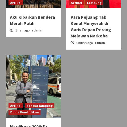
Artikel
Artikel
Lampung
Aku Kibarkan Bendera
Para Pejuang Tak
Merah Putih
Kenal Menyerah di
Garis Depan Perang
1 hari ago
admin
Melawan Narkoba
3 bulan ago
admin
Artikel
Bandar lampung
Dunia Pendidikan
Hardiknas 2026: Dr.