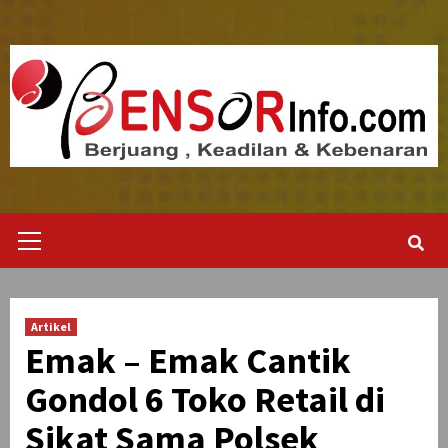
Skip
to
content
Primary
Menu
Artikel
Emak – Emak Cantik
Gondol 6 Toko Retail di
Sikat Sama Polsek