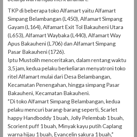
TKP di beberapa toko Alfamart yaitu Alfamart
Simpang Belambangan (L450), Alfamart Simpang
Gayam (L164), Alfamart Exit Tol Bakauheni Utara
(L653), Alfamart Waybaka (L440), Alfamart Way
Apus Bakauheni (L706) dan Alfamart Simpang
Pasar Bakauheni (1726).
Iptu Mustolih menceritakan, dalam rentang waktu
3,5 jam, kedua pelaku berkeliaran menyatroni toko
ritel Alfamart mulai dari Desa Belambangan,
Kecamatan Penengahan, hingga simpang Pasar
Bakauheni, Kecamatan Bakauheni.
“Di toko Alfamart Simpang Belambangan, kedua
pelaku mencuri barang-barang seperti, Scarlet
happy Handboddy 1 buah, Jolly Pelembab 1 buah,
Scorient puff 1 buah, Minyak kayu putih Caplang
warna hijau 1 buah, Evancelin sakura 1 buah,”