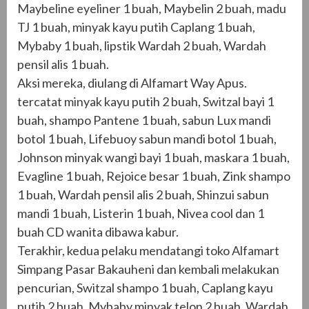
Maybeline eyeliner 1 buah, Maybelin 2 buah, madu
TJ 1 buah, minyak kayu putih Caplang 1 buah,
Mybaby 1 buah, lipstik Wardah 2 buah, Wardah
pensil alis 1 buah.
Aksi mereka, diulang di Alfamart Way Apus.
tercatat minyak kayu putih 2 buah, Switzal bayi 1
buah, shampo Pantene 1 buah, sabun Lux mandi
botol 1 buah, Lifebuoy sabun mandi botol 1 buah,
Johnson minyak wangi bayi 1 buah, maskara 1 buah,
Evagline 1 buah, Rejoice besar 1 buah, Zink shampo
1 buah, Wardah pensil alis 2 buah, Shinzui sabun
mandi 1 buah, Listerin 1 buah, Nivea cool dan 1
buah CD wanita dibawa kabur.
Terakhir, kedua pelaku mendatangi toko Alfamart
Simpang Pasar Bakauheni dan kembali melakukan
pencurian, Switzal shampo 1 buah, Caplang kayu
putih 2 buah, Mybaby minyak telon 2 buah, Wardah