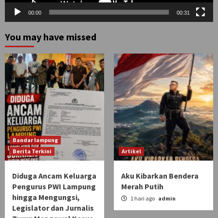
00:00
00:31
You may have missed
Bandar lampung
Berita Terkini
Artikel
Diduga Ancam Keluarga
Aku Kibarkan Bendera
Pengurus PWI Lampung
Merah Putih
hingga Mengungsi,
1 hari ago
admin
Legislator dan Jurnalis