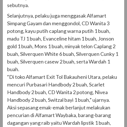
sebutnya.
Selanjutnya, pelaku juga menggasak Alfamart
Simpang Gayam dan menggondol, CD Wanita 3
potong, kayu putih caplang warna putih 1 buah,
madu TJ 1 buah, Evanceline hitam 1 buah, Jonson
gold 1 buah, Mons 1 buah, minyak telon Caplang 2
buah, Silverquen White 6 buah, Silverquen Cunky 1
buah, Silverquen casew 2 buah, serta Wardah 1
buah.
“Di toko Alfamart Exit Tol Bakauheni Utara, pelaku
mencuri Purbasari Handbody 2 buah, Scarlet
Handbody 2 buah, CD Wanita 2 potong, Nivea
Handbody 2 buah, Switzal bayi 1 buah,” ujarnya.
Aksi sepasang emak-emak berlanjut melakukan
pencurian di Alfamart Waybaka, barang-barang
dagangan yang raib yaitu Wardah lipstik 1 buah,