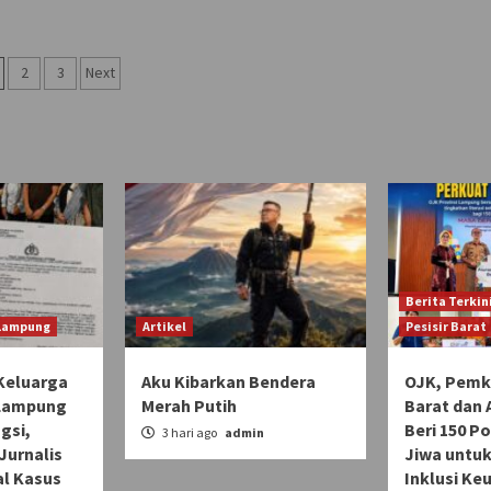
aginasi
2
3
Next
os
Berita Terkin
 Lampung
Artikel
Pesisir Barat
Keluarga
Aku Kibarkan Bendera
OJK, Pemka
 Lampung
Merah Putih
Barat dan 
gsi,
Beri 150 Po
3 hari ago
admin
Jurnalis
Jiwa untuk
l Kasus
Inklusi Ke