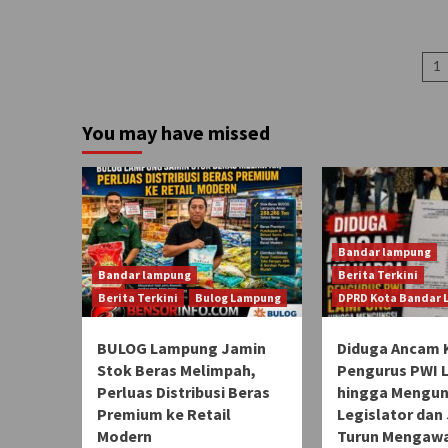
P
1
p
You may have missed
Bandar lampung
Bandar lampung
Berita Terkini
Berita Terkini
Bulog Lampung
DPRD Kota Bandar
BULOG Lampung Jamin
Diduga Ancam 
Stok Beras Melimpah,
Pengurus PWI
Perluas Distribusi Beras
hingga Mengun
Premium ke Retail
Legislator dan 
Modern
Turun Mengawa