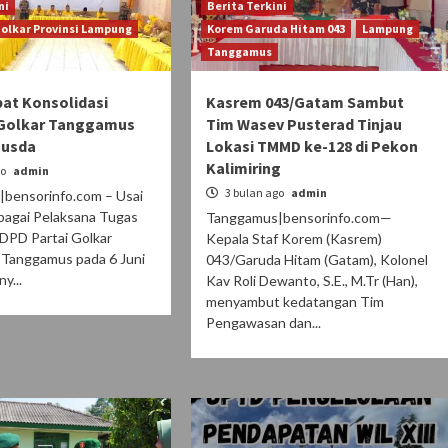
ni
Berita Terkini
Golkar Provinsi Lampung
Korem Garuda Hitam 043
Lampung
Tanggamus
at Konsolidasi
Kasrem 043/Gatam Sambut
 Golkar Tanggamus
Tim Wasev Pusterad Tinjau
Musda
Lokasi TMMD ke-128 di Pekon
Kalimiring
go
admin
3 bulan ago
admin
bensorinfo.com – Usai
bagai Pelaksana Tugas
Tanggamus|bensorinfo.com—
 DPD Partai Golkar
Kepala Staf Korem (Kasrem)
Tanggamus pada 6 Juni
043/Garuda Hitam (Gatam), Kolonel
y...
Kav Roli Dewanto, S.E., M.Tr (Han),
menyambut kedatangan Tim
Pengawasan dan...