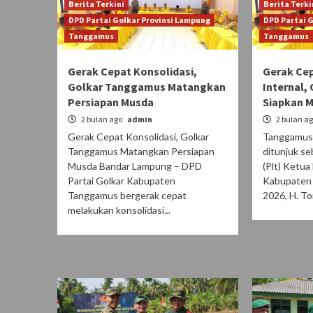
Berita Terkini
Berita Terki
DPD Partai Golkar Provinsi Lampung
DPD Partai 
Tanggamus
Tanggamus
Gerak Cepat Konsolidasi,
Gerak Cep
Golkar Tanggamus Matangkan
Internal,
Persiapan Musda
Siapkan 
2 bulan ago
admin
2 bulan a
Gerak Cepat Konsolidasi, Golkar
Tanggamus|
Tanggamus Matangkan Persiapan
ditunjuk se
Musda Bandar Lampung – DPD
(Plt) Ketua
Partai Golkar Kabupaten
Kabupaten 
Tanggamus bergerak cepat
2026, H. Ton
melakukan konsolidasi...