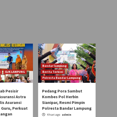
Bandar lampung
i
OJK LAMPUNG
Berita Terkini
Polresta Bandar Lampung
b Pesisir
Pedang Pora Sambut
Asuransi Astra
Kombes Pol Herbin
lis Asuransi
Sianipar, Resmi Pimpin
 Guru, Perkuat
Polresta Bandar Lampung
uangan
4 hari ago
admin