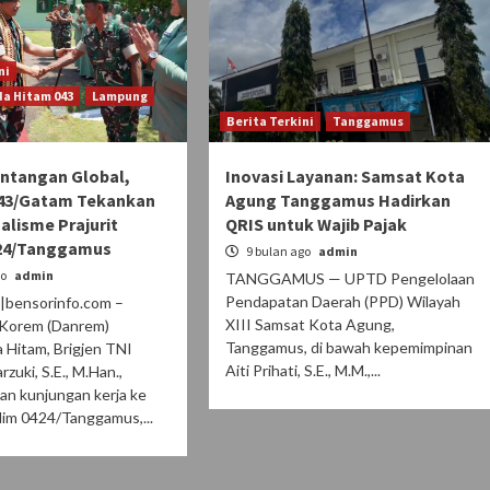
ni
a Hitam 043
Lampung
Berita Terkini
Tanggamus
ntangan Global,
Inovasi Layanan: Samsat Kota
43/Gatam Tekankan
Agung Tanggamus Hadirkan
alisme Prajurit
QRIS untuk Wajib Pajak
24/Tanggamus
9 bulan ago
admin
go
admin
TANGGAMUS — UPTD Pengelolaan
Pendapatan Daerah (PPD) Wilayah
bensorinfo.com –
XIII Samsat Kota Agung,
Korem (Danrem)
Tanggamus, di bawah kepemimpinan
 Hitam, Brigjen TNI
Aiti Prihati, S.E., M.M.,...
zuki, S.E., M.Han.,
an kunjungan kerja ke
im 0424/Tanggamus,...