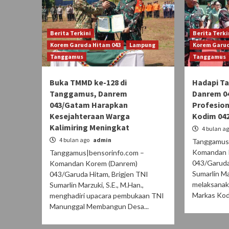
Berita Terkini
Berita Terki
Korem Garuda Hitam 043
Lampung
Korem Garud
Tanggamus
Tanggamus
Buka TMMD ke-128 di
Hadapi Ta
Tanggamus, Danrem
Danrem 0
043/Gatam Harapkan
Profesion
Kesejahteraan Warga
Kodim 04
Kalimiring Meningkat
4 bulan a
4 bulan ago
admin
Tanggamus|
Komandan 
Tanggamus|bensorinfo.com –
043/Garuda
Komandan Korem (Danrem)
Sumarlin Mar
043/Garuda Hitam, Brigjen TNI
melaksanak
Sumarlin Marzuki, S.E., M.Han.,
Markas Kod
menghadiri upacara pembukaan TNI
Manunggal Membangun Desa...