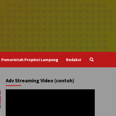
Pemerintah Propinsi Lampung
Redaksi
Adv Streaming Video (contoh)
Pemutar
Video