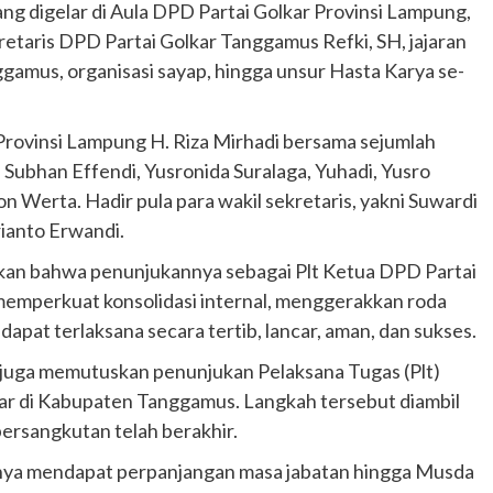
ang digelar di Aula DPD Partai Golkar Provinsi Lampung,
kretaris DPD Partai Golkar Tanggamus Refki, SH, jajaran
amus, organisasi sayap, hingga unsur Hasta Karya se-
Provinsi Lampung H. Riza Mirhadi bersama sejumlah
 Subhan Effendi, Yusronida Suralaga, Yuhadi, Yusro
n Werta. Hadir pula para wakil sekretaris, yakni Suwardi
rianto Erwandi.
an bahwa penunjukannya sebagai Plt Ketua DPD Partai
mperkuat konsolidasi internal, menggerakkan roda
apat terlaksana secara tertib, lancar, aman, dan sukses.
juga memutuskan penunjukan Pelaksana Tugas (Plt)
kar di Kabupaten Tanggamus. Langkah tersebut diambil
ersangkutan telah berakhir.
nnya mendapat perpanjangan masa jabatan hingga Musda