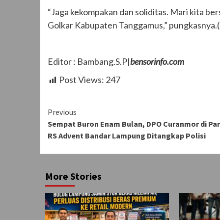
“Jaga kekompakan dan soliditas. Mari kita 
Golkar Kabupaten Tanggamus,” pungkasnya.(
Editor : Bambang.S.P|
bensorinfo.com
Post Views:
247
Continue
Previous
Sempat Buron Enam Bulan, DPO Curanmor di Par
Reading
RS Advent Bandar Lampung Ditangkap Polisi
More Stories