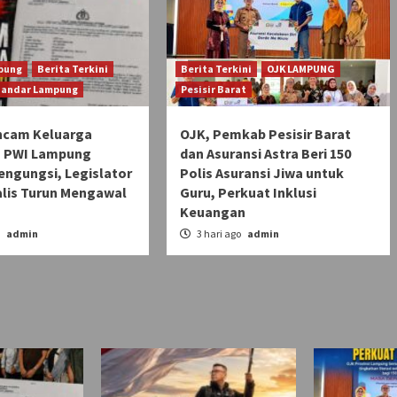
pung
Berita Terkini
Berita Terkini
OJK LAMPUNG
Bandar Lampung
Pesisir Barat
ncam Keluarga
OJK, Pemkab Pesisir Barat
 PWI Lampung
dan Asuransi Astra Beri 150
engungsi, Legislator
Polis Asuransi Jiwa untuk
alis Turun Mengawal
Guru, Perkuat Inklusi
Keuangan
o
admin
3 hari ago
admin