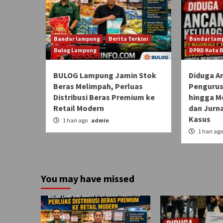
Bandar lampung
Berita Terkini
Bandar lam
Bulog Lampung
DPRD Kota 
BULOG Lampung Jamin Stok
Diduga A
Beras Melimpah, Perluas
Pengurus
Distribusi Beras Premium ke
hingga M
Retail Modern
dan Jurn
Kasus
1 hari ago
admin
1 hari ag
You may have missed