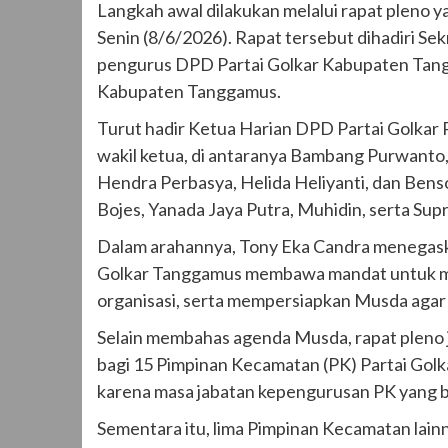
Langkah awal dilakukan melalui rapat pleno y
Senin (8/6/2026). Rapat tersebut dihadiri Se
pengurus DPD Partai Golkar Kabupaten Tangg
Kabupaten Tanggamus.
Turut hadir Ketua Harian DPD Partai Golkar 
wakil ketua, di antaranya Bambang Purwanto,
Hendra Perbasya, Helida Heliyanti, dan Benso
Bojes, Yanada Jaya Putra, Muhidin, serta Sup
Dalam arahannya, Tony Eka Candra menegask
Golkar Tanggamus membawa mandat untuk me
organisasi, serta mempersiapkan Musda agar d
Selain membahas agenda Musda, rapat pleno 
bagi 15 Pimpinan Kecamatan (PK) Partai Gol
karena masa jabatan kepengurusan PK yang b
Sementara itu, lima Pimpinan Kecamatan lai