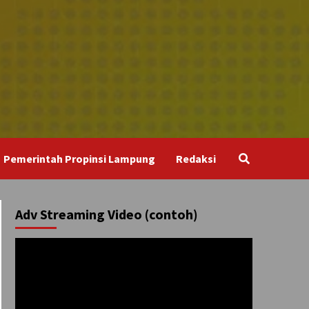
Pemerintah Propinsi Lampung
Redaksi
Adv Streaming Video (contoh)
Pemutar
Video