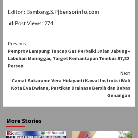
Editor : Bambang.S.P|
bensorinfo.com
Post Views:
274
Continue
Previous
Pemprov Lampung Tancap Gas Perbaiki Jalan Jabung–
Reading
Labuhan Maringgai, Target Kemantapan Tembus 97,82
Persen
Next
Camat Sukarame Vera Hidayanti Kawal Instruksi Wali
Kota Eva Dwiana, Pastikan Drainase Bersih dan Bebas
Genangan
More Stories