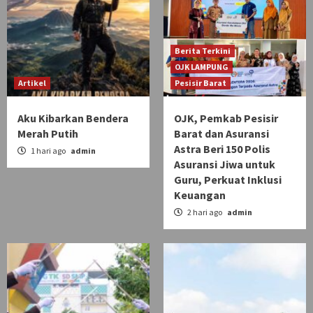
Berita Terkini
OJK LAMPUNG
Artikel
Pesisir Barat
Aku Kibarkan Bendera
OJK, Pemkab Pesisir
Merah Putih
Barat dan Asuransi
Astra Beri 150 Polis
1 hari ago
admin
Asuransi Jiwa untuk
Guru, Perkuat Inklusi
Keuangan
2 hari ago
admin