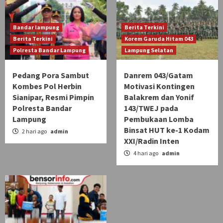
Bandar lampung
Berita Terkini
Berita Terkini
Korem Garuda Hitam 043
Polresta Bandar Lampung
Lampung Selatan
Pedang Pora Sambut
Danrem 043/Gatam
Kombes Pol Herbin
Motivasi Kontingen
Sianipar, Resmi Pimpin
Balakrem dan Yonif
Polresta Bandar
143/TWEJ pada
Lampung
Pembukaan Lomba
Binsat HUT ke-1 Kodam
2 hari ago
admin
XXI/Radin Inten
4 hari ago
admin