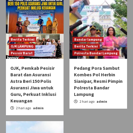
Berita Terkini
Bandar lampung
OJK LAMPUNG
Berita Terkini
Pesisir Barat
Polresta Bandar Lampung
OJK, Pemkab Pesisir
Pedang Pora Sambut
Barat dan Asuransi
Kombes Pol Herbin
Astra Beri 150 Polis
Sianipar, Resmi Pimpin
Asuransi Jiwa untuk
Polresta Bandar
Guru, Perkuat Inklusi
Lampung
Keuangan
2 hari ago
admin
2 hari ago
admin