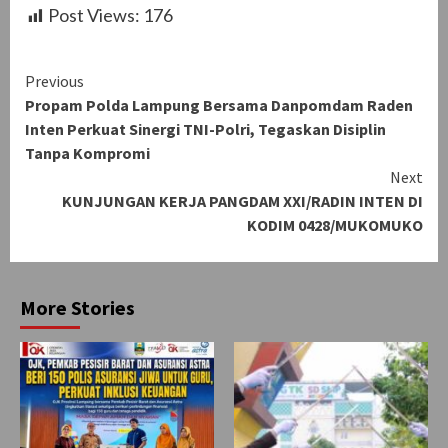
Post Views:
176
Continue
Previous
Propam Polda Lampung Bersama Danpomdam Raden
Reading
Inten Perkuat Sinergi TNI-Polri, Tegaskan Disiplin
Tanpa Kompromi
Next
KUNJUNGAN KERJA PANGDAM XXI/RADIN INTEN DI
KODIM 0428/MUKOMUKO
More Stories