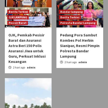
Berita Terkini
Bandar lampung
OJK LAMPUNG
Berita Terkini
Pesisir Barat
Polresta Bandar Lampung
OJK, Pemkab Pesisir
Pedang Pora Sambut
Barat dan Asuransi
Kombes Pol Herbin
Astra Beri 150 Polis
Sianipar, Resmi Pimpin
Asuransi Jiwa untuk
Polresta Bandar
Guru, Perkuat Inklusi
Lampung
Keuangan
2 hari ago
admin
2 hari ago
admin