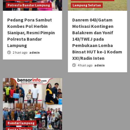
Polresta Bandar Lampung
Lampung Selatan
Pedang Pora Sambut
Danrem 043/Gatam
Kombes Pol Herbin
Motivasi Kontingen
Sianipar, Resmi Pimpin
Balakrem dan Yonif
Polresta Bandar
143/TWEJ pada
Lampung
Pembukaan Lomba
Binsat HUT ke-1 Kodam
2 hari ago
admin
XXI/Radin Inten
4 hari ago
admin
Bandar lampung
Berita Terkini