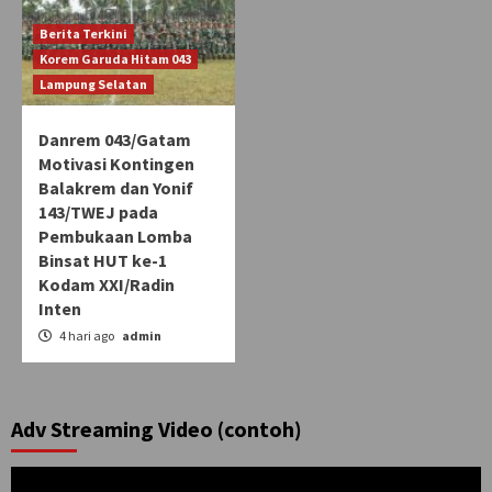
Berita Terkini
Korem Garuda Hitam 043
Lampung Selatan
Danrem 043/Gatam
Motivasi Kontingen
Balakrem dan Yonif
143/TWEJ pada
Pembukaan Lomba
Binsat HUT ke-1
Kodam XXI/Radin
Inten
4 hari ago
admin
Adv Streaming Video (contoh)
Pemutar