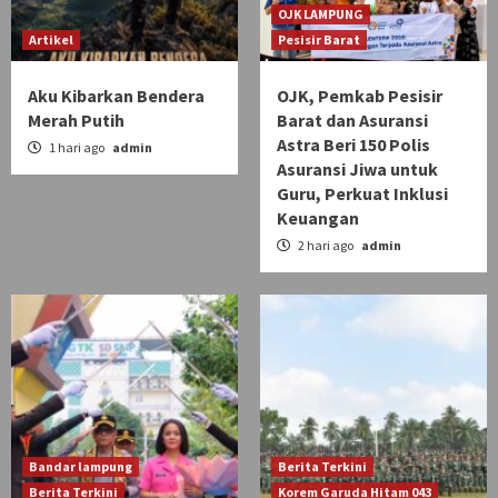
OJK LAMPUNG
Artikel
Pesisir Barat
Aku Kibarkan Bendera
OJK, Pemkab Pesisir
Merah Putih
Barat dan Asuransi
Astra Beri 150 Polis
1 hari ago
admin
Asuransi Jiwa untuk
Guru, Perkuat Inklusi
Keuangan
2 hari ago
admin
Bandar lampung
Berita Terkini
Berita Terkini
Korem Garuda Hitam 043