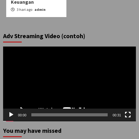
Keuangan
3 hari ago
admin
Adv Streaming Video (contoh)
Pemutar
Video
00:00
00:31
You may have missed