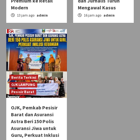
Premium ke Retail
dan Jurnalis Turun
Modern
Mengawal Kasus
13 jam ago
admin
16 jam ago
admin
Berita Terkini
OJK LAMPUNG
Pesisir Barat
OJK, Pemkab Pesisir
Barat dan Asuransi
Astra Beri 150 Polis
Asuransi Jiwa untuk
Guru, Perkuat Inklusi