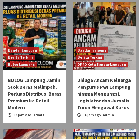
Bandar lampung
Bandar lampung
Berita Terkini
Berita Terkini
Bulog Lampung
DPRD Kota Bandar Lampung
BULOG Lampung Jamin
Diduga Ancam Keluarga
Stok Beras Melimpah,
Pengurus PWI Lampung
Perluas Distribusi Beras
hingga Mengungsi,
Premium ke Retail
Legislator dan Jurnalis
Modern
Turun Mengawal Kasus
13 jam ago
admin
16 jam ago
admin