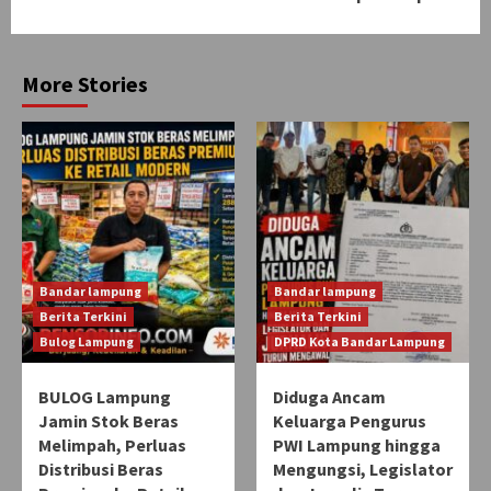
More Stories
Bandar lampung
Bandar lampung
Berita Terkini
Berita Terkini
Bulog Lampung
DPRD Kota Bandar Lampung
BULOG Lampung
Diduga Ancam
Jamin Stok Beras
Keluarga Pengurus
Melimpah, Perluas
PWI Lampung hingga
Distribusi Beras
Mengungsi, Legislator