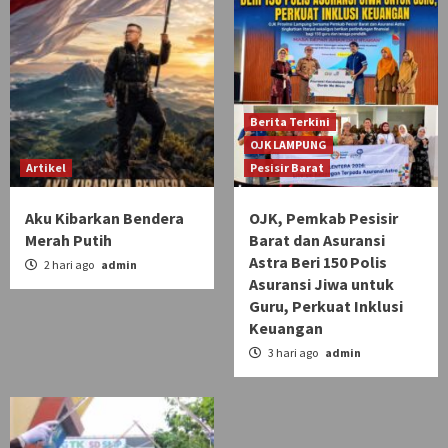
Berita Terkini
OJK LAMPUNG
Artikel
Pesisir Barat
Aku Kibarkan Bendera
OJK, Pemkab Pesisir
Merah Putih
Barat dan Asuransi
Astra Beri 150 Polis
2 hari ago
admin
Asuransi Jiwa untuk
Guru, Perkuat Inklusi
Keuangan
3 hari ago
admin