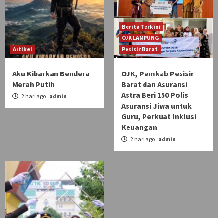
Berita Terkini
OJK LAMPUNG
Artikel
Pesisir Barat
Aku Kibarkan Bendera
OJK, Pemkab Pesisir
Merah Putih
Barat dan Asuransi
Astra Beri 150 Polis
2 hari ago
admin
Asuransi Jiwa untuk
Guru, Perkuat Inklusi
Keuangan
2 hari ago
admin