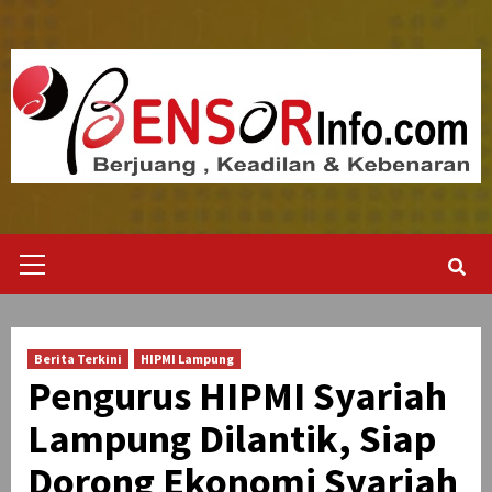
Skip
to
content
Primary
Menu
Berita Terkini
HIPMI Lampung
Pengurus HIPMI Syariah
Lampung Dilantik, Siap
Dorong Ekonomi Syariah