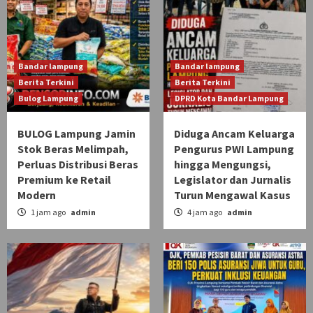
Bandar lampung
Bandar lampung
Berita Terkini
Berita Terkini
Bulog Lampung
DPRD Kota Bandar Lampung
BULOG Lampung Jamin
Diduga Ancam Keluarga
Stok Beras Melimpah,
Pengurus PWI Lampung
Perluas Distribusi Beras
hingga Mengungsi,
Premium ke Retail
Legislator dan Jurnalis
Modern
Turun Mengawal Kasus
1 jam ago
admin
4 jam ago
admin