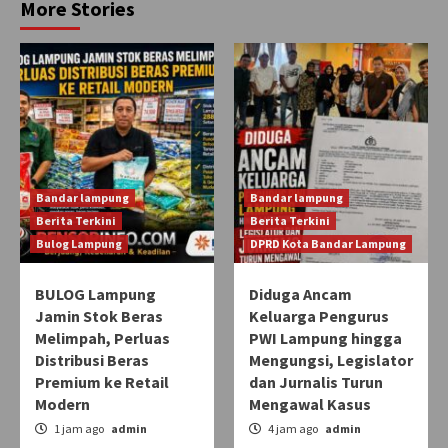
More Stories
Bandar lampung
Bandar lampung
Berita Terkini
Berita Terkini
Bulog Lampung
DPRD Kota Bandar Lampung
BULOG Lampung
Diduga Ancam
Jamin Stok Beras
Keluarga Pengurus
Melimpah, Perluas
PWI Lampung hingga
Distribusi Beras
Mengungsi, Legislator
Premium ke Retail
dan Jurnalis Turun
Modern
Mengawal Kasus
1 jam ago
admin
4 jam ago
admin