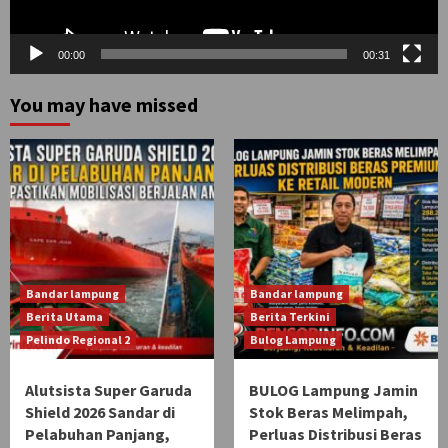
00:00
00:31
You may have missed
Bandar lampung
Bandar lampung
Berita Utama
Berita Terkini
Pelindo Regional 2
Bulog Lampung
Alutsista Super Garuda
BULOG Lampung Jamin
Shield 2026 Sandar di
Stok Beras Melimpah,
Pelabuhan Panjang,
Perluas Distribusi Beras