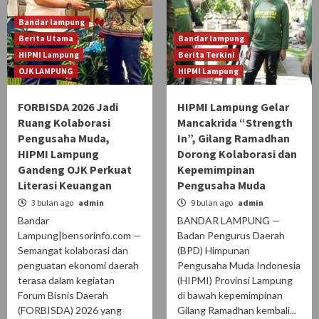
Bandar lampung
Berita Utama
Bandar lampung
HIPMI Lampung
Berita Terkini
OJK LAMPUNG
HIPMI Lampung
FORBISDA 2026 Jadi
HIPMI Lampung Gelar
Ruang Kolaborasi
Mancakrida “Strength
Pengusaha Muda,
In”, Gilang Ramadhan
HIPMI Lampung
Dorong Kolaborasi dan
Gandeng OJK Perkuat
Kepemimpinan
Literasi Keuangan
Pengusaha Muda
3 bulan ago
admin
9 bulan ago
admin
Bandar
BANDAR LAMPUNG —
Lampung|bensorinfo.com —
Badan Pengurus Daerah
Semangat kolaborasi dan
(BPD) Himpunan
penguatan ekonomi daerah
Pengusaha Muda Indonesia
terasa dalam kegiatan
(HIPMI) Provinsi Lampung
Forum Bisnis Daerah
di bawah kepemimpinan
(FORBISDA) 2026 yang
Gilang Ramadhan kembali...