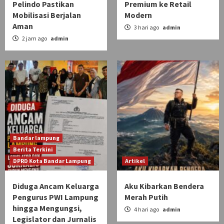
Pelindo Pastikan
Premium ke Retail
Mobilisasi Berjalan
Modern
Aman
3 hari ago
admin
2 jam ago
admin
Bandar lampung
Berita Terkini
DPRD Kota Bandar Lampung
Artikel
Diduga Ancam Keluarga
Aku Kibarkan Bendera
Pengurus PWI Lampung
Merah Putih
hingga Mengungsi,
4 hari ago
admin
Legislator dan Jurnalis