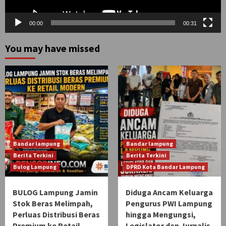
00:00
00:31
You may have missed
Bandar lampung
Bandar lampung
Berita Terkini
Berita Terkini
Bulog Lampung
DPRD Kota Bandar Lampung
BULOG Lampung Jamin
Diduga Ancam Keluarga
Stok Beras Melimpah,
Pengurus PWI Lampung
Perluas Distribusi Beras
hingga Mengungsi,
Premium ke Retail
Legislator dan Jurnalis