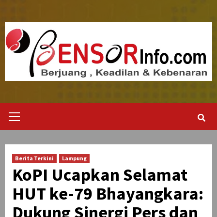
Skip
to
content
Primary
Menu
Berita Terkini
Lampung
KoPI Ucapkan Selamat
HUT ke-79 Bhayangkara:
Dukung Sinergi Pers dan