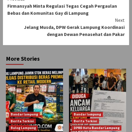
Firmansyah Minta Regulasi Tegas Cegah Pergaulan
Reading
Bebas dan Komunitas Gay di Lampung
Next
Jelang Musda, DPW Gerak Lampung Koordinasi
dengan Dewan Penasehat dan Pakar
More Stories
Bandar lampung
Bandar lampung
Berita Terkini
Berita Terkini
Bulog Lampung
DPRD Kota Bandar Lampung