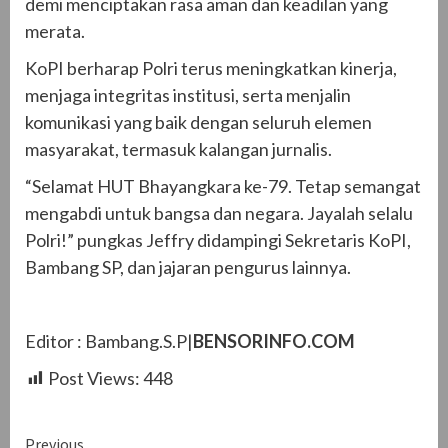
demi menciptakan rasa aman dan keadilan yang
merata.
KoPI berharap Polri terus meningkatkan kinerja,
menjaga integritas institusi, serta menjalin
komunikasi yang baik dengan seluruh elemen
masyarakat, termasuk kalangan jurnalis.
“Selamat HUT Bhayangkara ke-79. Tetap semangat
mengabdi untuk bangsa dan negara. Jayalah selalu
Polri!” pungkas Jeffry didampingi Sekretaris KoPI,
Bambang SP, dan jajaran pengurus lainnya.
Editor : Bambang.S.P|
BENSORINFO.COM
Post Views:
448
Continue
Previous