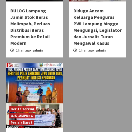
BULOG Lampung
Diduga Ancam
Jamin Stok Beras
Keluarga Pengurus
Melimpah, Perluas
PWI Lampung hingga
Distribusi Beras
Mengungsi, Legislator
Premium ke Retail
dan Jurnalis Turun
Modern
Mengawal Kasus
1 hari ago
admin
1 hari ago
admin
Berita Terkini
OJK LAMPUNG
Pesisir Barat