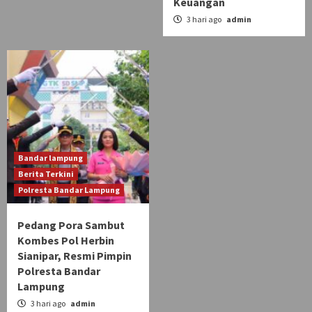
Keuangan
3 hari ago
admin
Bandar lampung
Berita Terkini
Polresta Bandar Lampung
Pedang Pora Sambut
Kombes Pol Herbin
Sianipar, Resmi Pimpin
Polresta Bandar
Lampung
3 hari ago
admin