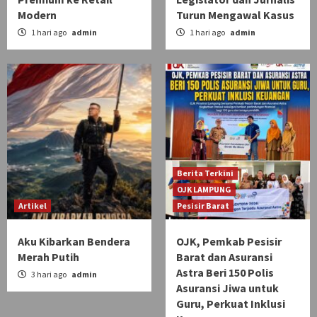
Modern
Turun Mengawal Kasus
1 hari ago
admin
1 hari ago
admin
Berita Terkini
OJK LAMPUNG
Artikel
Pesisir Barat
Aku Kibarkan Bendera
OJK, Pemkab Pesisir
Merah Putih
Barat dan Asuransi
Astra Beri 150 Polis
3 hari ago
admin
Asuransi Jiwa untuk
Guru, Perkuat Inklusi