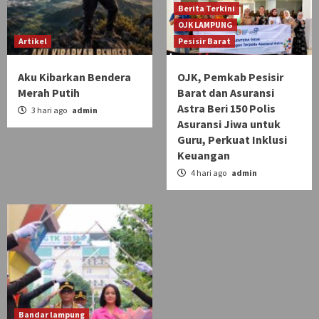
Berita Terkini
OJK LAMPUNG
Artikel
Pesisir Barat
Aku Kibarkan Bendera
OJK, Pemkab Pesisir
Merah Putih
Barat dan Asuransi
Astra Beri 150 Polis
3 hari ago
admin
Asuransi Jiwa untuk
Guru, Perkuat Inklusi
Keuangan
4 hari ago
admin
Bandar lampung