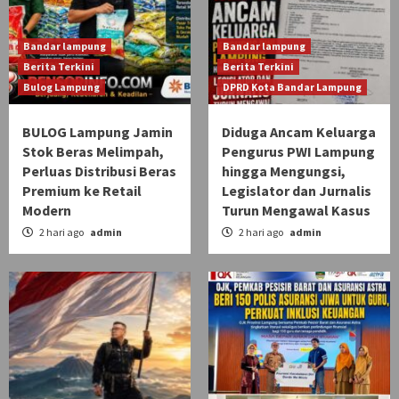
Bandar lampung
Bandar lampung
Berita Terkini
Berita Terkini
Bulog Lampung
DPRD Kota Bandar Lampung
BULOG Lampung Jamin
Diduga Ancam Keluarga
Stok Beras Melimpah,
Pengurus PWI Lampung
Perluas Distribusi Beras
hingga Mengungsi,
Premium ke Retail
Legislator dan Jurnalis
Modern
Turun Mengawal Kasus
2 hari ago
admin
2 hari ago
admin