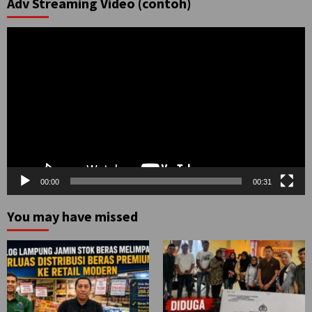
Adv Streaming Video (contoh)
Pemutar
Video
00:00
00:31
You may have missed