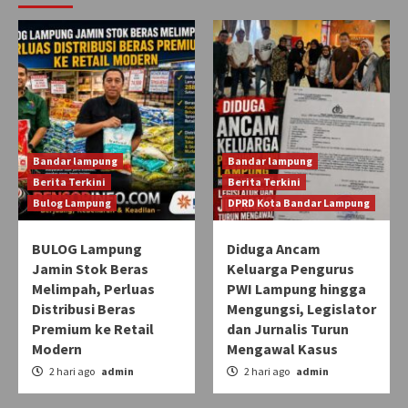
Bandar lampung
Bandar lampung
Berita Terkini
Berita Terkini
Bulog Lampung
DPRD Kota Bandar Lampung
BULOG Lampung
Diduga Ancam
Jamin Stok Beras
Keluarga Pengurus
Melimpah, Perluas
PWI Lampung hingga
Distribusi Beras
Mengungsi, Legislator
Premium ke Retail
dan Jurnalis Turun
Modern
Mengawal Kasus
2 hari ago
admin
2 hari ago
admin