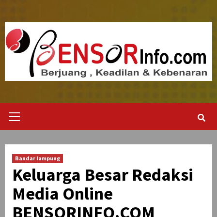
Skip
to
content
Primary
Menu
Bandar lampung
Keluarga Besar Redaksi
Media Online
BENSORINFO.COM