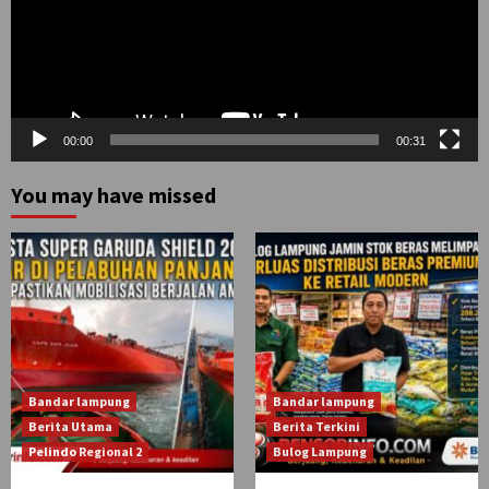
00:00
00:31
You may have missed
Bandar lampung
Bandar lampung
Berita Utama
Berita Terkini
Pelindo Regional 2
Bulog Lampung