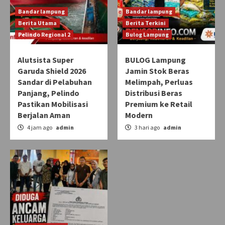
Bandar lampung
Bandar lampung
Berita Utama
Berita Terkini
Pelindo Regional 2
Bulog Lampung
Alutsista Super
BULOG Lampung
Garuda Shield 2026
Jamin Stok Beras
Sandar di Pelabuhan
Melimpah, Perluas
Panjang, Pelindo
Distribusi Beras
Pastikan Mobilisasi
Premium ke Retail
Berjalan Aman
Modern
4 jam ago
admin
3 hari ago
admin