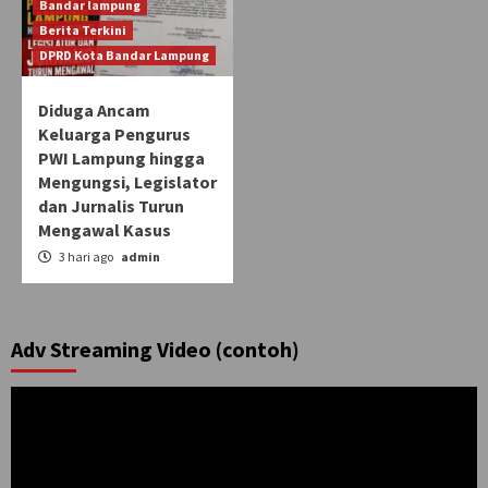
Bandar lampung
Berita Terkini
DPRD Kota Bandar Lampung
Diduga Ancam
Keluarga Pengurus
PWI Lampung hingga
Mengungsi, Legislator
dan Jurnalis Turun
Mengawal Kasus
3 hari ago
admin
Adv Streaming Video (contoh)
Pemutar
Video