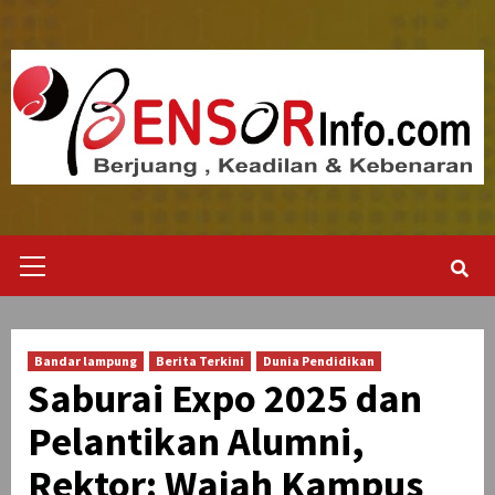
Skip
to
content
Primary
Menu
Bandar lampung
Berita Terkini
Dunia Pendidikan
Saburai Expo 2025 dan
Pelantikan Alumni,
Rektor: Wajah Kampus