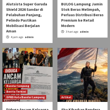
Alutsista Super Garuda
BULOG Lampung Jamin
Shield 2026 Sandar di
Stok Beras Melimpah,
Pelabuhan Panjang,
Perluas Distribusi Beras
Pelindo Pastikan
Premium ke Retail
Mobilisasi Berjalan
Modern
Aman
3 hari ago
admin
4 jam ago
admin
Bandar lampung
Berita Terkini
DPRD Kota Bandar Lampung
Artikel
Diduga Ancam Keluarga
Aku Kibarkan Bendera