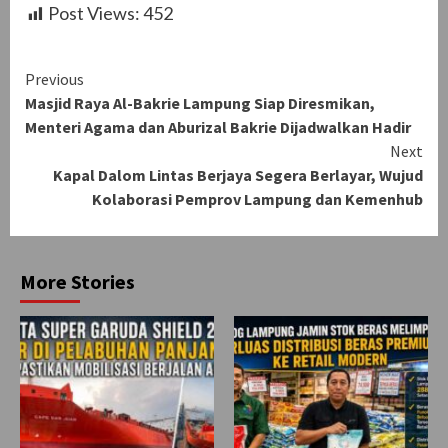
Post Views:
452
Continue
Previous
Masjid Raya Al-Bakrie Lampung Siap Diresmikan,
Reading
Menteri Agama dan Aburizal Bakrie Dijadwalkan Hadir
Next
Kapal Dalom Lintas Berjaya Segera Berlayar, Wujud
Kolaborasi Pemprov Lampung dan Kemenhub
More Stories