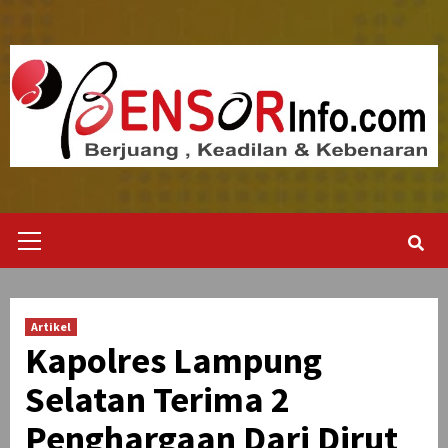
Skip
to
content
Primary
Menu
Artikel
Kapolres Lampung
Selatan Terima 2
Penghargaan Dari Dirut