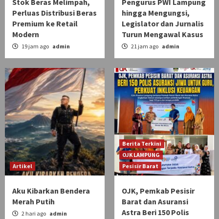
Stok Beras Melimpah,
Pengurus PWI Lampung
Perluas Distribusi Beras
hingga Mengungsi,
Premium ke Retail
Legislator dan Jurnalis
Modern
Turun Mengawal Kasus
19 jam ago
admin
21 jam ago
admin
Berita Terkini
OJK LAMPUNG
Artikel
Pesisir Barat
Aku Kibarkan Bendera
OJK, Pemkab Pesisir
Merah Putih
Barat dan Asuransi
Astra Beri 150 Polis
2 hari ago
admin