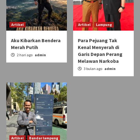
Artikel
Artikel
Lampung
Aku Kibarkan Bendera
Para Pejuang Tak
Merah Putih
Kenal Menyerah di
Garis Depan Perang
2 hari ago
admin
Melawan Narkoba
3 bulan ago
admin
Artikel
Bandar lampung