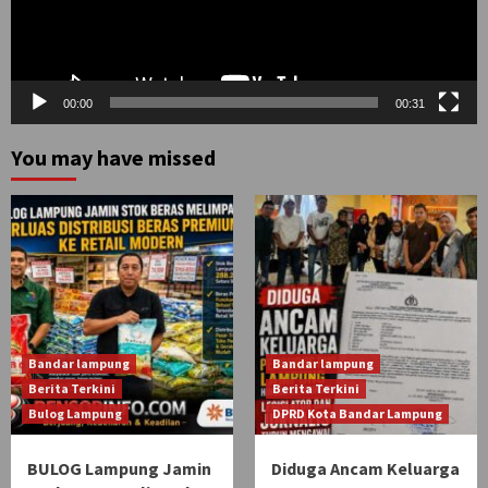
00:00
00:31
You may have missed
Bandar lampung
Bandar lampung
Berita Terkini
Berita Terkini
Bulog Lampung
DPRD Kota Bandar Lampung
BULOG Lampung Jamin
Diduga Ancam Keluarga