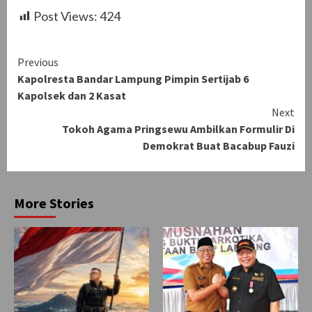
Post Views:
424
Continue
Previous
Kapolresta Bandar Lampung Pimpin Sertijab 6
Reading
Kapolsek dan 2 Kasat
Next
Tokoh Agama Pringsewu Ambilkan Formulir Di
Demokrat Buat Bacabup Fauzi
More Stories