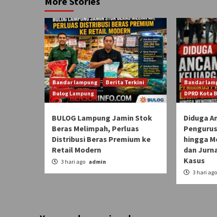
More Stories
Bandar lampung
Berita Terkini
Bandar lam
Bulog Lampung
DPRD Kota 
BULOG Lampung Jamin Stok
Diduga A
Beras Melimpah, Perluas
Pengurus
Distribusi Beras Premium ke
hingga M
Retail Modern
dan Jurn
Kasus
3 hari ago
admin
3 hari ag