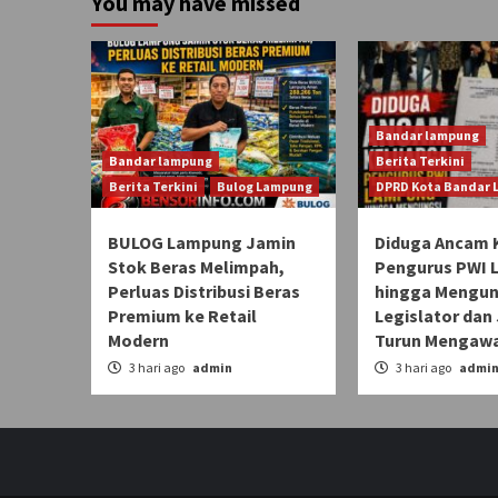
You may have missed
Bandar lampung
Bandar lampung
Berita Terkini
Berita Terkini
Bulog Lampung
DPRD Kota Bandar
BULOG Lampung Jamin
Diduga Ancam 
Stok Beras Melimpah,
Pengurus PWI
Perluas Distribusi Beras
hingga Mengun
Premium ke Retail
Legislator dan 
Modern
Turun Mengawa
3 hari ago
admin
3 hari ago
admi