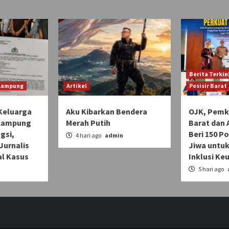
Berita Terkin
 Lampung
Artikel
Pesisir Barat
Keluarga
Aku Kibarkan Bendera
OJK, Pemka
 Lampung
Merah Putih
Barat dan 
gsi,
Beri 150 Po
4 hari ago
admin
Jurnalis
Jiwa untuk
l Kasus
Inklusi Ke
n
5 hari ago