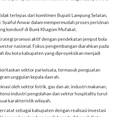
 tidak terlepas dari komitmen Bupati Lampung Selatan,
M. Syaiful Anwar dalam mempermudah proses perizinan
yang kondusif di Bumi Khagom Mufakat.
ategi promosi aktif dengan pendekatan jemput bola
vestor nasional. Fokus pengembangan diarahkan pada
ah ibu kota kabupaten yang diproyeksikan menjadi
oritaskan sektor pariwisata, termasuk penguatan
ogram unggulan kepala daerah.
nasi oleh sektor listrik, gas dan air, industri makanan,
tensi industri pengolahan dan sektor hospitality turut
uai karakteristik wilayah.
rcatat sebagai kabupaten dengan realisasi investasi