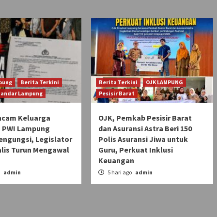
pung
Berita Terkini
Berita Terkini
OJK LAMPUNG
Bandar Lampung
Pesisir Barat
ncam Keluarga
OJK, Pemkab Pesisir Barat
 PWI Lampung
dan Asuransi Astra Beri 150
engungsi, Legislator
Polis Asuransi Jiwa untuk
alis Turun Mengawal
Guru, Perkuat Inklusi
Keuangan
o
admin
5 hari ago
admin