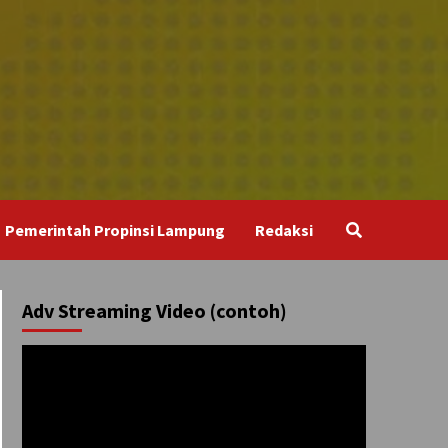
Pemerintah Propinsi Lampung
Redaksi
Adv Streaming Video (contoh)
Pemutar
Video