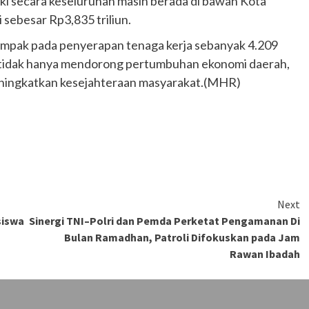
ski secara keseluruhan masih berada di bawah Kota
ebesar Rp3,835 triliun.
dampak pada penyerapan tenaga kerja sebanyak 4.209
ai tidak hanya mendorong pertumbuhan ekonomi daerah,
eningkatkan kesejahteraan masyarakat.(MHR)
Next
siswa
Sinergi TNI–Polri dan Pemda Perketat Pengamanan Di
Bulan Ramadhan, Patroli Difokuskan pada Jam
Rawan Ibadah