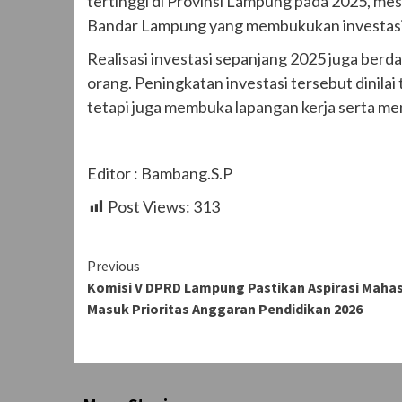
tertinggi di Provinsi Lampung pada 2025, me
Bandar Lampung yang membukukan investasi s
Realisasi investasi sepanjang 2025 juga ber
orang. Peningkatan investasi tersebut dinil
tetapi juga membuka lapangan kerja serta m
Editor : Bambang.S.P
Post Views:
313
Continue
Previous
Komisi V DPRD Lampung Pastikan Aspirasi Maha
Reading
Masuk Prioritas Anggaran Pendidikan 2026