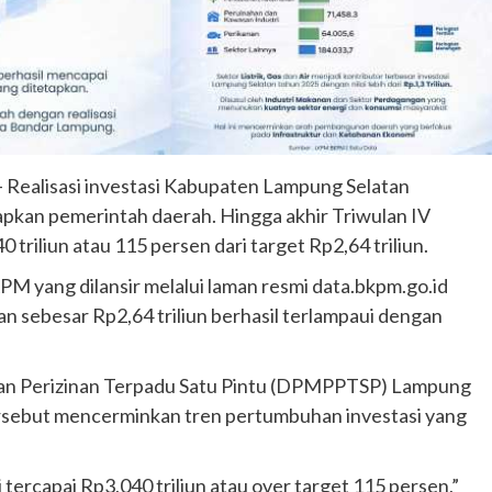
 Realisasi investasi Kabupaten Lampung Selatan
apkan pemerintah daerah. Hingga akhir Triwulan IV
0 triliun atau 115 persen dari target Rp2,64 triliun.
PM yang dilansir melalui laman resmi data.bkpm.go.id
n sebesar Rp2,64 triliun berhasil terlampaui dengan
an Perizinan Terpadu Satu Pintu (DPMPPTSP) Lampung
ersebut mencerminkan tren pertumbuhan investasi yang
i tercapai Rp3,040 triliun atau over target 115 persen,”