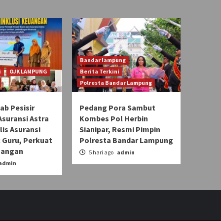
Bandar lampung
i
OJK LAMPUNG
Berita Terkini
Polresta Bandar Lampung
b Pesisir
Pedang Pora Sambut
Asuransi Astra
Kombes Pol Herbin
lis Asuransi
Sianipar, Resmi Pimpin
 Guru, Perkuat
Polresta Bandar Lampung
uangan
5 hari ago
admin
admin