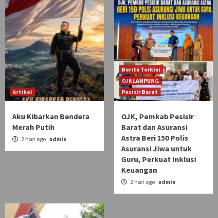
Berita Terkini
OJK LAMPUNG
Artikel
Pesisir Barat
Aku Kibarkan Bendera
OJK, Pemkab Pesisir
Merah Putih
Barat dan Asuransi
Astra Beri 150 Polis
2 hari ago
admin
Asuransi Jiwa untuk
Guru, Perkuat Inklusi
Keuangan
2 hari ago
admin