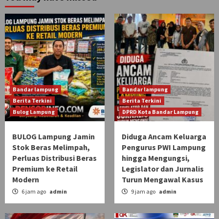
Bandar lampung
Bandar lampung
Berita Terkini
Berita Terkini
Bulog Lampung
DPRD Kota Bandar Lampung
BULOG Lampung Jamin
Diduga Ancam Keluarga
Stok Beras Melimpah,
Pengurus PWI Lampung
Perluas Distribusi Beras
hingga Mengungsi,
Premium ke Retail
Legislator dan Jurnalis
Modern
Turun Mengawal Kasus
6 jam ago
admin
9 jam ago
admin