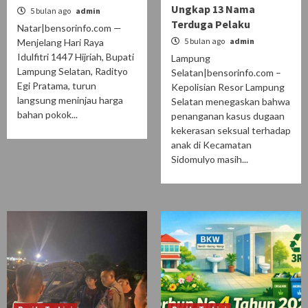
Ungkap 13 Nama
5 bulan ago
admin
Terduga Pelaku
Natar|bensorinfo.com —
5 bulan ago
admin
Menjelang Hari Raya
Idulfitri 1447 Hijriah, Bupati
Lampung
Lampung Selatan, Radityo
Selatan|bensorinfo.com –
Egi Pratama, turun
Kepolisian Resor Lampung
langsung meninjau harga
Selatan menegaskan bahwa
bahan pokok...
penanganan kasus dugaan
kekerasan seksual terhadap
anak di Kecamatan
Sidomulyo masih...