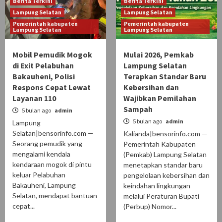
Berita Terkini
Berita Terkini
Lampung Selatan
Lampung Selatan
Pemerintah kabupaten
Pemerintah kabupaten
Lampung Selatan
Lampung Selatan
Mobil Pemudik Mogok
Mulai 2026, Pemkab
di Exit Pelabuhan
Lampung Selatan
Bakauheni, Polisi
Terapkan Standar Baru
Respons Cepat Lewat
Kebersihan dan
Layanan 110
Wajibkan Pemilahan
Sampah
5 bulan ago
admin
5 bulan ago
admin
Lampung
Selatan|bensorinfo.com —
Kalianda|bensorinfo.com —
Seorang pemudik yang
Pemerintah Kabupaten
mengalami kendala
(Pemkab) Lampung Selatan
kendaraan mogok di pintu
menetapkan standar baru
keluar Pelabuhan
pengelolaan kebersihan dan
Bakauheni, Lampung
keindahan lingkungan
Selatan, mendapat bantuan
melalui Peraturan Bupati
cepat...
(Perbup) Nomor...