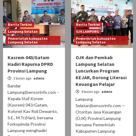
Berita Terkini
Berita Terkini
Lampung Selatan
OJK LAMPUNG
Pemerintah kabupaten
Pemerintah kabupaten
Lampung Selatan
Lampung Selatan
Kasrem 043/Gatam
OJK dan Pemkab
Hadiri Rapurna DPRD
Lampung Selatan
Provinsi Lampung
Luncurkan Program
KEJAR, Dorong Literasi
2 bulan ago
admin
Keuangan Pelajar
Bandar
4 bulan ago
admin
Lampung|bensorinfo.com –
Kepala Staf Korem
Lampung
(Kasrem) 043/Gatam,
Selatan|bensorinfo.com —
Kolonel Kav Roli Dewanto,
Otoritas Jasa Keuangan
S.E., M.Tr.(Han), bersama
(OJK) Provinsi Lampung
Forkopimda Provinsi
bersama Pemerintah
Lampung menghadiri
Kabupaten Lampung