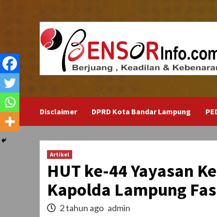
Skip
to
content
Disclaimer
DPRD Kota Bandar Lampung
PE
Artikel
HUT ke-44 Yayasan K
Kapolda Lampung Fasi
2 tahun ago
admin