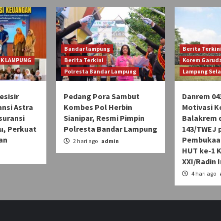
Bandar lampung
Berita Terkin
JK LAMPUNG
Berita Terkini
Korem Garuda
Polresta Bandar Lampung
Lampung Sel
sisir
Pedang Pora Sambut
Danrem 04
ansi Astra
Kombes Pol Herbin
Motivasi K
Asuransi
Sianipar, Resmi Pimpin
Balakrem d
u, Perkuat
Polresta Bandar Lampung
143/TWEJ 
an
Pembukaan
2 hari ago
admin
HUT ke-1 
n
XXI/Radin 
4 hari ago