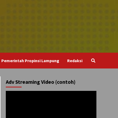
Pemerintah Propinsi Lampung
Redaksi
Adv Streaming Video (contoh)
Pemutar
Video