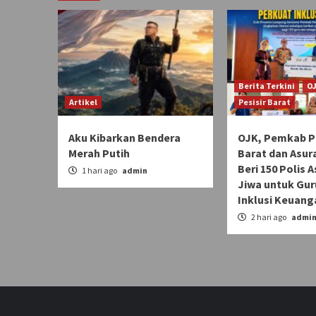
Berita Terkini
O
Artikel
Pesisir Barat
Aku Kibarkan Bendera
OJK, Pemkab Pe
Merah Putih
Barat dan Asur
Beri 150 Polis 
1 hari ago
admin
Jiwa untuk Gur
Inklusi Keuang
2 hari ago
admi