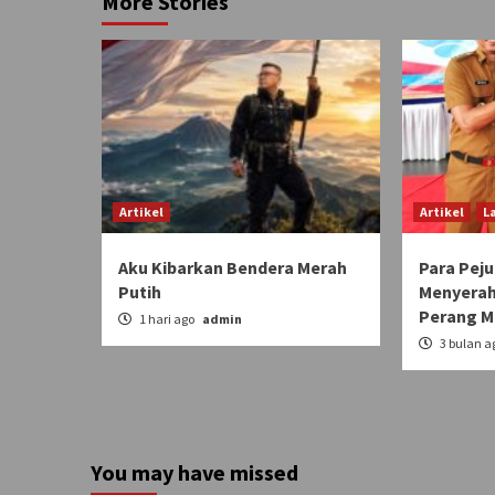
More Stories
Artikel
Artikel
L
Aku Kibarkan Bendera Merah
Para Pej
Putih
Menyerah
Perang M
1 hari ago
admin
3 bulan a
You may have missed