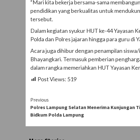
“Mari kita bekerja bersama-sama membangun I
pendidikan yang berkualitas untuk mendukung
tersebut.
Dalam kegiatan syukur HUT ke-44 Yayasan Kem
Polda dan Polres jajaran hingga para guru di 
Acara juga dihibur dengan penampilan siswa
Bhayangkari. Termasuk pemberian pengharga
dalam rangka memeriahkan HUT Yayasan Kem
Post Views:
519
Continue
Previous
Polres Lampung Selatan Menerima Kunjungan T
Reading
Bidkum Polda Lampung