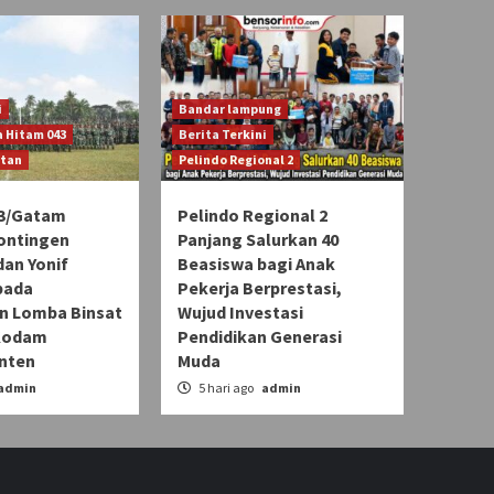
i
Bandar lampung
 Hitam 043
Berita Terkini
atan
Pelindo Regional 2
3/Gatam
Pelindo Regional 2
ontingen
Panjang Salurkan 40
an Yonif
Beasiswa bagi Anak
pada
Pekerja Berprestasi,
 Lomba Binsat
Wujud Investasi
Kodam
Pendidikan Generasi
Inten
Muda
admin
5 hari ago
admin