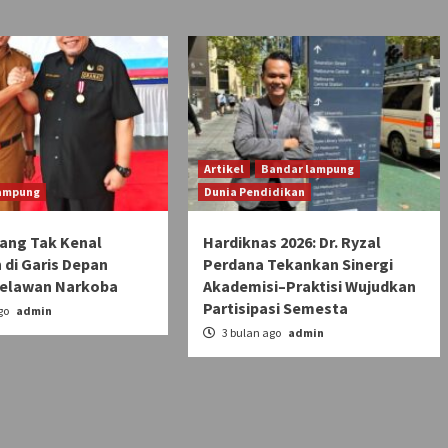
Artikel
Bandar lampung
ampung
Dunia Pendidikan
uang Tak Kenal
Hardiknas 2026: Dr. Ryzal
 di Garis Depan
Perdana Tekankan Sinergi
elawan Narkoba
Akademisi–Praktisi Wujudkan
Partisipasi Semesta
go
admin
3 bulan ago
admin