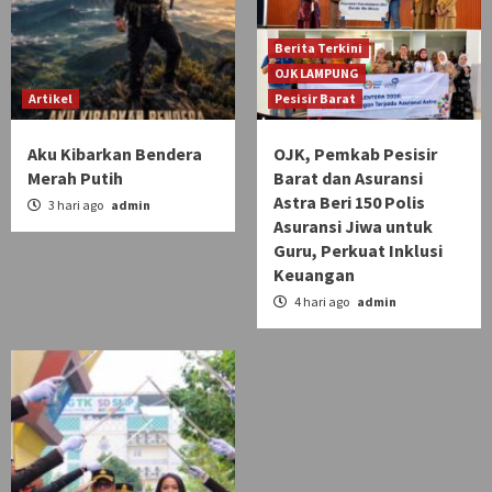
Berita Terkini
OJK LAMPUNG
Artikel
Pesisir Barat
Aku Kibarkan Bendera
OJK, Pemkab Pesisir
Merah Putih
Barat dan Asuransi
Astra Beri 150 Polis
3 hari ago
admin
Asuransi Jiwa untuk
Guru, Perkuat Inklusi
Keuangan
4 hari ago
admin