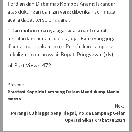
Ferdian dan Dirbinmas Kombes Anang Iskandar
atas dukungan dan izin yang diberikan sehingga
acara dapat terselenggara .
” Dan mohon doa nya agar acara nanti dapat
berjalan lancar dan sukses ,’ ujar Fauzi yang juga
dikenal merupakan tokoh Pendidikan Lampung
sekaligus mantan wakil Bupati Pringsewu. ( rls)
Post Views:
472
Continue
Previous
Prestasi Kapolda Lampung Dalam Mendukung Media
Reading
Massa
Next
Perangi C3 hingga Senpi Ilegal, Polda Lampung Gelar
Operasi Sikat Krakatau 2024