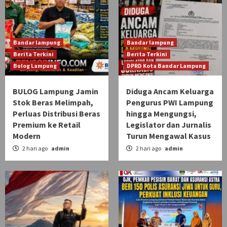
Bandar lampung
Bandar lampung
Berita Terkini
Berita Terkini
Bulog Lampung
DPRD Kota Bandar Lampung
BULOG Lampung Jamin
Diduga Ancam Keluarga
Stok Beras Melimpah,
Pengurus PWI Lampung
Perluas Distribusi Beras
hingga Mengungsi,
Premium ke Retail
Legislator dan Jurnalis
Modern
Turun Mengawal Kasus
2 hari ago
admin
2 hari ago
admin