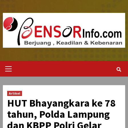
Skip
to
content
Primary
Menu
Artikel
HUT Bhayangkara ke 78
tahun, Polda Lampung
dan KBPP Polri Gelar