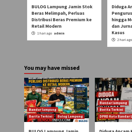
BULOG Lampung Jamin Stok
Diduga A
Beras Melimpah, Perluas
Pengurus
Distribusi Beras Premium ke
hingga M
Retail Modern
dan Jurn
Kasus
1 hari ago
admin
2 hari ag
You may have missed
Bandar lampung
Bandar lampung
Berita Terkini
Berita Terkini
Bulog Lampung
DPRD Kota Bandar
BULOG Lampung Jamin
Diduga Ancam 