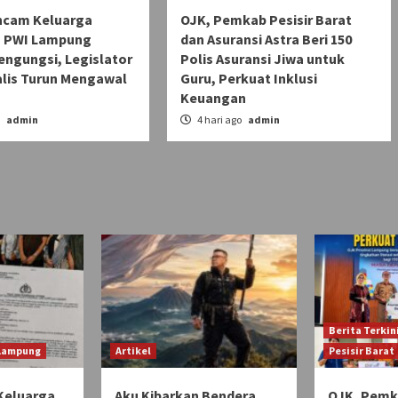
ncam Keluarga
OJK, Pemkab Pesisir Barat
 PWI Lampung
dan Asuransi Astra Beri 150
engungsi, Legislator
Polis Asuransi Jiwa untuk
alis Turun Mengawal
Guru, Perkuat Inklusi
Keuangan
o
admin
4 hari ago
admin
Berita Terkin
 Lampung
Artikel
Pesisir Barat
Keluarga
Aku Kibarkan Bendera
OJK, Pemka