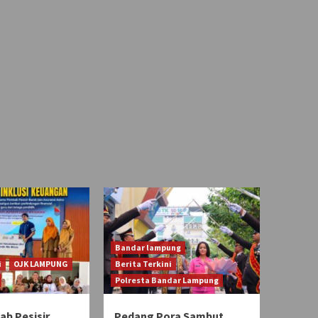
Bandar lampung
i
OJK LAMPUNG
Berita Terkini
Polresta Bandar Lampung
b Pesisir
Pedang Pora Sambut