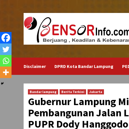
Skip
to
content
Disclaimer
DPRD Kota Bandar Lampung
PE
Bandar lampung
Berita Terkini
Jakarta
Gubernur Lampung Mi
Pembangunan Jalan L
PUPR Dody Hanggodo 