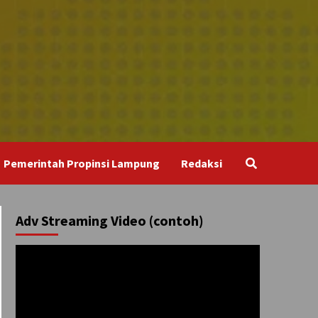
Pemerintah Propinsi Lampung
Redaksi
Adv Streaming Video (contoh)
Pemutar
Video