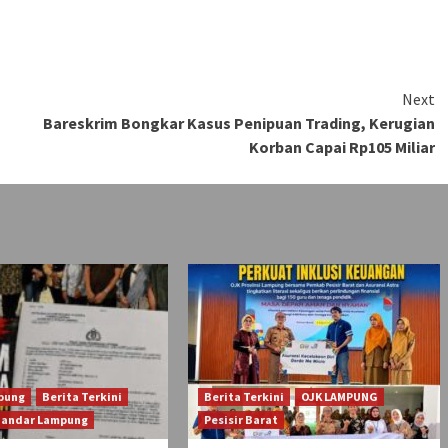
Next
Bareskrim Bongkar Kasus Penipuan Trading, Kerugian
Korban Capai Rp105 Miliar
pung
Berita Terkini
Berita Terkini
OJK LAMPUNG
Bandar Lampung
Pesisir Barat