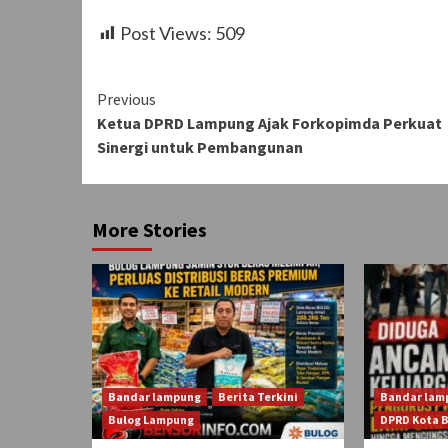
Post Views:
509
Continue
Previous
Ketua DPRD Lampung Ajak Forkopimda Perkuat
Reading
Sinergi untuk Pembangunan
More Stories
Bandar lampung
Berita Terkini
Bandar lam
Bulog Lampung
DPRD Kota 