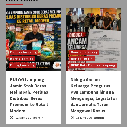
Bandar lampung
Bandar lampung
Berita Terkini
Berita Terkini
Bulog Lampung
DPRD Kota Bandar Lampung
BULOG Lampung
Diduga Ancam
Jamin Stok Beras
Keluarga Pengurus
Melimpah, Perluas
PWI Lampung hingga
Distribusi Beras
Mengungsi, Legislator
Premium ke Retail
dan Jurnalis Turun
Modern
Mengawal Kasus
12 jam ago
admin
15 jam ago
admin