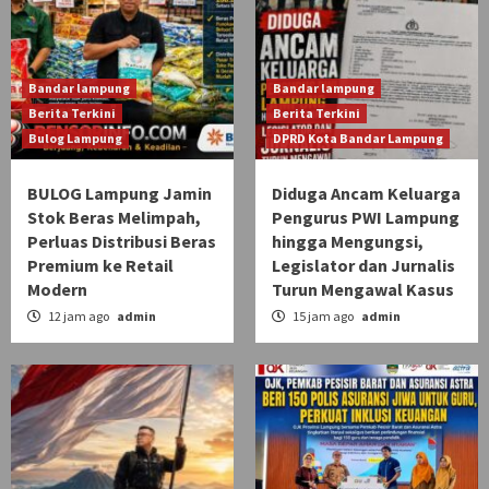
Bandar lampung
Bandar lampung
Berita Terkini
Berita Terkini
Bulog Lampung
DPRD Kota Bandar Lampung
BULOG Lampung Jamin
Diduga Ancam Keluarga
Stok Beras Melimpah,
Pengurus PWI Lampung
Perluas Distribusi Beras
hingga Mengungsi,
Premium ke Retail
Legislator dan Jurnalis
Modern
Turun Mengawal Kasus
12 jam ago
admin
15 jam ago
admin