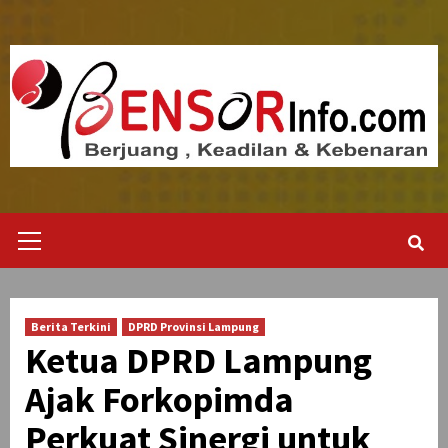
Skip
to
content
Primary
Menu
Berita Terkini
DPRD Provinsi Lampung
Ketua DPRD Lampung
Ajak Forkopimda
Perkuat Sinergi untuk