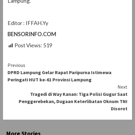
Lampung.
Editor : IFFAH.Yy
BENSORINFO.COM
Post Views:
519
Continue
Previous
DPRD Lampung Gelar Rapat Paripurna Istimewa
Reading
Peringati HUT ke-61 Provinsi Lampung
Next
Tragedi di Way Kanan: Tiga Polisi Gugur Saat
Penggerebekan, Dugaan Keterlibatan Oknum TNI
Disorot
More Stories