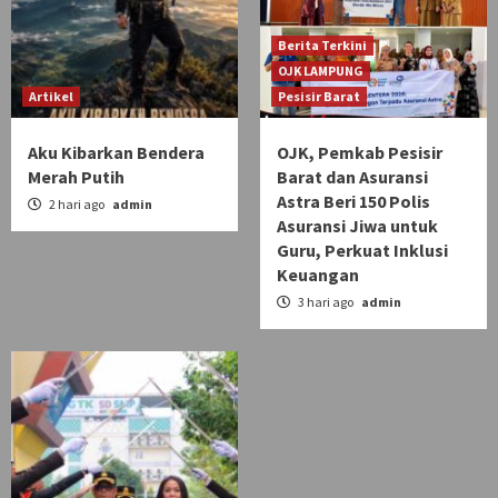
Berita Terkini
OJK LAMPUNG
Artikel
Pesisir Barat
Aku Kibarkan Bendera
OJK, Pemkab Pesisir
Merah Putih
Barat dan Asuransi
Astra Beri 150 Polis
2 hari ago
admin
Asuransi Jiwa untuk
Guru, Perkuat Inklusi
Keuangan
3 hari ago
admin