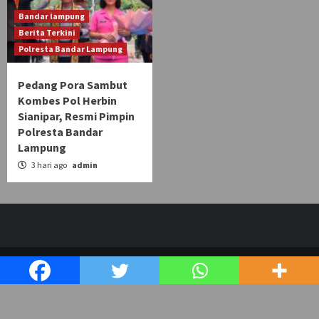
Bandar lampung
Berita Terkini
Polresta Bandar Lampung
Pedang Pora Sambut
Kombes Pol Herbin
Sianipar, Resmi Pimpin
Polresta Bandar
Lampung
3 hari ago
admin
Copyright © bensorinfo.com