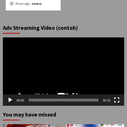
4 hari ago
admin
Adv Streaming Video (contoh)
Pemutar
Video
00:00
00:31
You may have missed