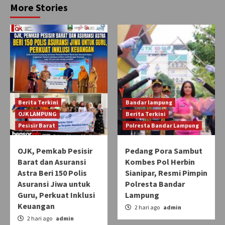
More Stories
Berita Terkini
Bandar lampung
OJK LAMPUNG
Berita Terkini
Pesisir Barat
Polresta Bandar Lampung
OJK, Pemkab Pesisir
Pedang Pora Sambut
Barat dan Asuransi
Kombes Pol Herbin
Astra Beri 150 Polis
Sianipar, Resmi Pimpin
Asuransi Jiwa untuk
Polresta Bandar
Guru, Perkuat Inklusi
Lampung
Keuangan
2 hari ago
admin
2 hari ago
admin