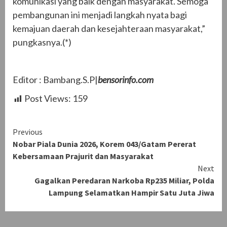
komunikasi yang baik dengan masyarakat. Semoga
pembangunan ini menjadi langkah nyata bagi
kemajuan daerah dan kesejahteraan masyarakat,”
pungkasnya.(*)
Editor : Bambang.S.P|
bensorinfo.com
Post Views:
159
Continue
Previous
Nobar Piala Dunia 2026, Korem 043/Gatam Pererat
Reading
Kebersamaan Prajurit dan Masyarakat
Next
Gagalkan Peredaran Narkoba Rp235 Miliar, Polda
Lampung Selamatkan Hampir Satu Juta Jiwa