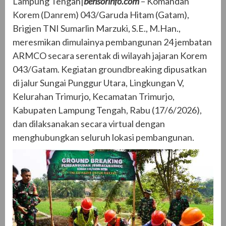
Lampung Tengah|
bensorinfo.com
– Komandan
Korem (Danrem) 043/Garuda Hitam (Gatam),
Brigjen TNI Sumarlin Marzuki, S.E., M.Han.,
meresmikan dimulainya pembangunan 24 jembatan
ARMCO secara serentak di wilayah jajaran Korem
043/Gatam. Kegiatan groundbreaking dipusatkan
di jalur Sungai Punggur Utara, Lingkungan V,
Kelurahan Trimurjo, Kecamatan Trimurjo,
Kabupaten Lampung Tengah, Rabu (17/6/2026),
dan dilaksanakan secara virtual dengan
menghubungkan seluruh lokasi pembangunan.