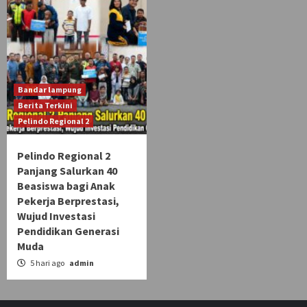
Bandar lampung
Berita Terkini
Pelindo Regional 2
Pelindo Regional 2
Panjang Salurkan 40
Beasiswa bagi Anak
Pekerja Berprestasi,
Wujud Investasi
Pendidikan Generasi
Muda
5 hari ago
admin