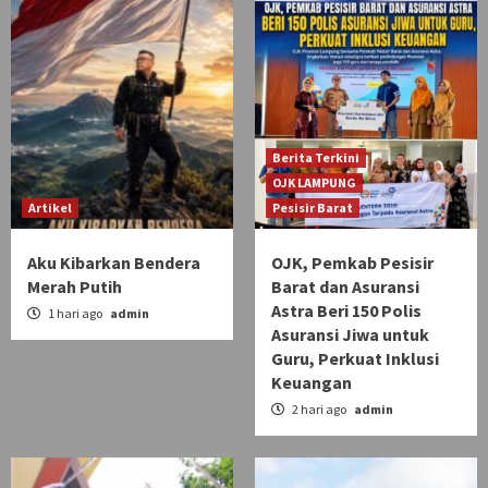
Berita Terkini
OJK LAMPUNG
Artikel
Pesisir Barat
Aku Kibarkan Bendera
OJK, Pemkab Pesisir
Merah Putih
Barat dan Asuransi
Astra Beri 150 Polis
1 hari ago
admin
Asuransi Jiwa untuk
Guru, Perkuat Inklusi
Keuangan
2 hari ago
admin