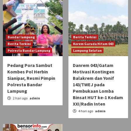
Bandar lampung
Berita Terkini
Berita Terkini
Korem Garuda Hitam 043
Polresta Bandar Lampung
Lampung Selatan
Pedang Pora Sambut
Danrem 043/Gatam
Kombes Pol Herbin
Motivasi Kontingen
Sianipar, Resmi Pimpin
Balakrem dan Yonif
Polresta Bandar
143/TWEJ pada
Lampung
Pembukaan Lomba
Binsat HUT ke-1 Kodam
2 hari ago
admin
XXI/Radin Inten
4 hari ago
admin