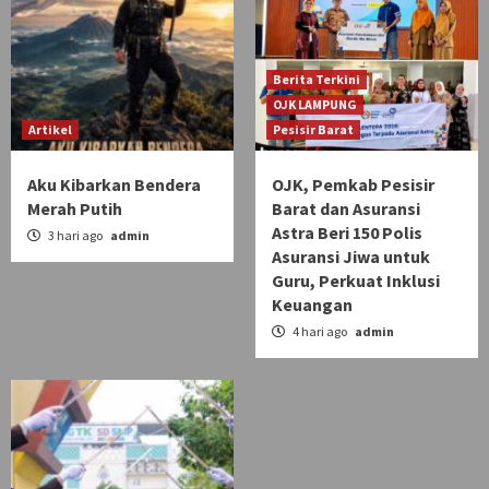
Berita Terkini
OJK LAMPUNG
Artikel
Pesisir Barat
Aku Kibarkan Bendera
OJK, Pemkab Pesisir
Merah Putih
Barat dan Asuransi
Astra Beri 150 Polis
3 hari ago
admin
Asuransi Jiwa untuk
Guru, Perkuat Inklusi
Keuangan
4 hari ago
admin