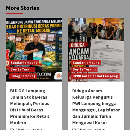
More Stories
Bandar lampung
Bandar lampung
Berita Terkini
Berita Terkini
Bulog Lampung
DPRD Kota Bandar Lampung
BULOG Lampung
Diduga Ancam
Jamin Stok Beras
Keluarga Pengurus
Melimpah, Perluas
PWI Lampung hingga
Distribusi Beras
Mengungsi, Legislator
Premium ke Retail
dan Jurnalis Turun
Modern
Mengawal Kasus
2 hari ago
admin
2 hari ago
admin