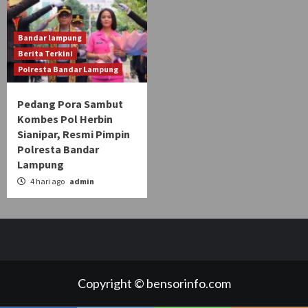
Bandar lampung
Berita Terkini
Polresta Bandar Lampung
Pedang Pora Sambut
Kombes Pol Herbin
Sianipar, Resmi Pimpin
Polresta Bandar
Lampung
4 hari ago
admin
Copyright © bensorinfo.com