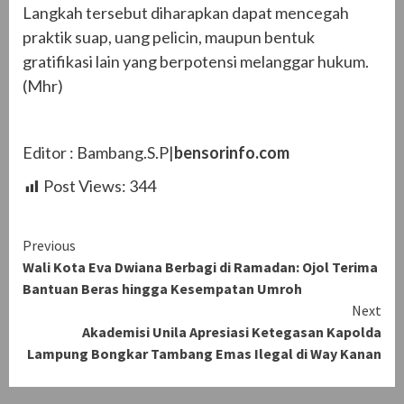
Langkah tersebut diharapkan dapat mencegah
praktik suap, uang pelicin, maupun bentuk
gratifikasi lain yang berpotensi melanggar hukum.
(Mhr)
Editor : Bambang.S.P|
bensorinfo.com
Post Views:
344
Continue
Previous
Wali Kota Eva Dwiana Berbagi di Ramadan: Ojol Terima
Reading
Bantuan Beras hingga Kesempatan Umroh
Next
Akademisi Unila Apresiasi Ketegasan Kapolda
Lampung Bongkar Tambang Emas Ilegal di Way Kanan