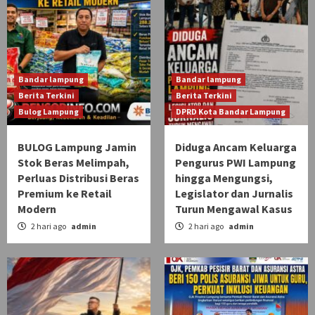
Bandar lampung
Bandar lampung
Berita Terkini
Berita Terkini
Bulog Lampung
DPRD Kota Bandar Lampung
BULOG Lampung Jamin
Diduga Ancam Keluarga
Stok Beras Melimpah,
Pengurus PWI Lampung
Perluas Distribusi Beras
hingga Mengungsi,
Premium ke Retail
Legislator dan Jurnalis
Modern
Turun Mengawal Kasus
2 hari ago
admin
2 hari ago
admin