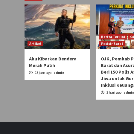
Berita Terkini
O
Artikel
Pesisir Barat
Aku Kibarkan Bendera
OJK, Pemkab Pe
Merah Putih
Barat dan Asur
Beri 150 Polis 
23 jam ago
admin
Jiwa untuk Gur
Inklusi Keuang
2 hari ago
admi