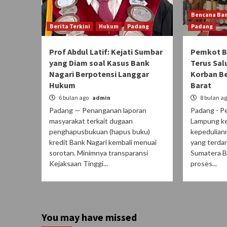
Bencana Ban
Berita Terkini
Hukum
Padang
Padang
Prof Abdul Latif: Kejati Sumbar
Pemkot B
yang Diam soal Kasus Bank
Terus Sal
Nagari Berpotensi Langgar
Korban B
Hukum
Barat
6 bulan ago
admin
8 bulan a
Padang — Penanganan laporan
Padang - P
masyarakat terkait dugaan
Lampung ke
penghapusbukuan (hapus buku)
kepedulian
kredit Bank Nagari kembali menuai
yang terda
sorotan. Minimnya transparansi
Sumatera Ba
Kejaksaan Tinggi...
proses...
You may have missed