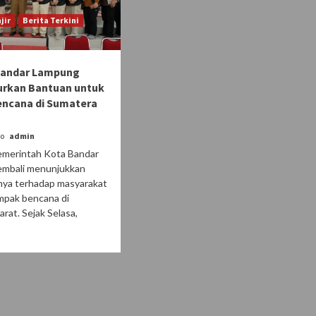
jir
Berita Terkini
andar Lampung
urkan Bantuan untuk
encana di Sumatera
go
admin
emerintah Kota Bandar
mbali menunjukkan
nya terhadap masyarakat
mpak bencana di
rat. Sejak Selasa,