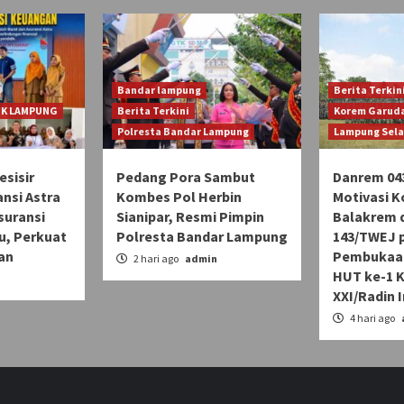
Bandar lampung
Berita Terkin
JK LAMPUNG
Berita Terkini
Korem Garuda
Polresta Bandar Lampung
Lampung Sel
sisir
Pedang Pora Sambut
Danrem 04
ansi Astra
Kombes Pol Herbin
Motivasi K
Asuransi
Sianipar, Resmi Pimpin
Balakrem d
u, Perkuat
Polresta Bandar Lampung
143/TWEJ 
an
Pembukaan
2 hari ago
admin
HUT ke-1 
n
XXI/Radin 
4 hari ago