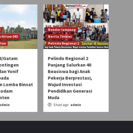
i
Bandar lampung
 Hitam 043
Berita Terkini
atan
Pelindo Regional 2
3/Gatam
Pelindo Regional 2
ontingen
Panjang Salurkan 40
an Yonif
Beasiswa bagi Anak
pada
Pekerja Berprestasi,
 Lomba Binsat
Wujud Investasi
Kodam
Pendidikan Generasi
Inten
Muda
admin
5 hari ago
admin