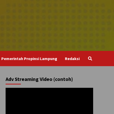
Pemerintah Propinsi Lampung
Redaksi
Adv Streaming Video (contoh)
Pemutar
Video