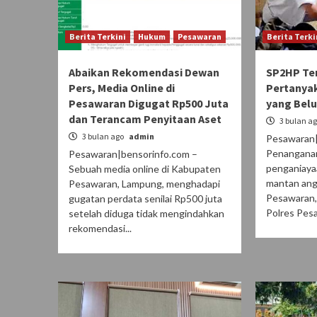
Berita Terkini
Hukum
Pesawaran
Berita Terki
Abaikan Rekomendasi Dewan
SP2HP Ter
Pers, Media Online di
Pertanya
Pesawaran Digugat Rp500 Juta
yang Bel
dan Terancam Penyitaan Aset
3 bulan a
3 bulan ago
admin
Pesawaran|
Penanganan
Pesawaran|bensorinfo.com –
penganiaya
Sebuah media online di Kabupaten
mantan an
Pesawaran, Lampung, menghadapi
Pesawaran,
gugatan perdata senilai Rp500 juta
Polres Pesa
setelah diduga tidak mengindahkan
rekomendasi...