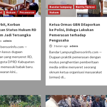
Bandar lampung
Berita Terkini
ni
Hukum
Pesawaran
Hukum
bit, Korban
Ketua Ormas GBN Dilaporkan
kan Status Hukum RD
ke Polisi, Diduga Lakukan
um Jadi Tersangka
Pemerasan terhadap
Pengusaha
go
admin
3 bulan ago
admin
bensorinfo.com —
 kasus dugaan
Bandar Lampung|bensorinfo.com —
an yang menyeret RD,
Dugaan praktik pemerasan dengan
ggota DPRD Kabupaten
modus penghentian pemberitaan
 memasuki babak baru.
media online menyeret seorang
waran kini...
oknum ketua organisasi masyarakat
(ormas) di...