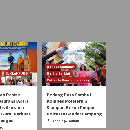
Bandar lampung
i
OJK LAMPUNG
Berita Terkini
Polresta Bandar Lampung
b Pesisir
Pedang Pora Sambut
Asuransi Astra
Kombes Pol Herbin
lis Asuransi
Sianipar, Resmi Pimpin
 Guru, Perkuat
Polresta Bandar Lampung
uangan
3 hari ago
admin
admin