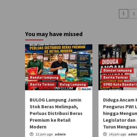
Pagi
1
2
pos
You may have missed
Bandar lampung
Bandar lampung
Berita Terkini
Berita Terkini
Bulog Lampung
DPRD Kota Bandar
BULOG Lampung Jamin
Diduga Ancam 
Stok Beras Melimpah,
Pengurus PWI
Perluas Distribusi Beras
hingga Mengun
Premium ke Retail
Legislator dan 
Modern
Turun Mengawa
12 jam ago
admin
14 jam ago
admi