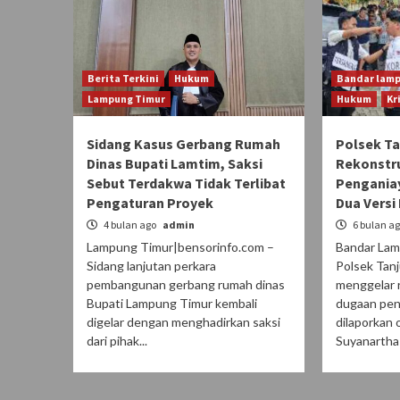
Berita Terkini
Hukum
Bandar lam
Lampung Timur
Hukum
Kr
Sidang Kasus Gerbang Rumah
Polsek T
Dinas Bupati Lamtim, Saksi
Rekonstr
Sebut Terdakwa Tidak Terlibat
Pengania
Pengaturan Proyek
Dua Versi
4 bulan ago
admin
6 bulan a
Lampung Timur|bensorinfo.com –
Bandar Lam
Sidang lanjutan perkara
Polsek Tan
pembangunan gerbang rumah dinas
menggelar 
Bupati Lampung Timur kembali
dugaan pen
digelar dengan menghadirkan saksi
dilaporkan 
dari pihak...
Suyanartha 