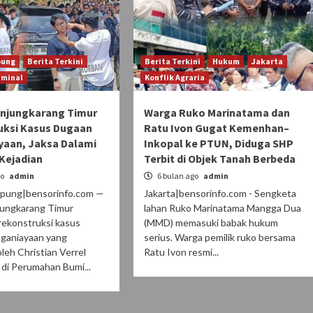
pung
Berita Terkini
Berita Terkini
Hukum
Jakarta
iminal
Konflik Agraria
anjungkarang Timur
Warga Ruko Marinatama dan
uksi Kasus Dugaan
Ratu Ivon Gugat Kemenhan–
yaan, Jaksa Dalami
Inkopal ke PTUN, Diduga SHP
 Kejadian
Terbit di Objek Tanah Berbeda
go
admin
6 bulan ago
admin
pung|bensorinfo.com —
Jakarta|bensorinfo.com - Sengketa
jungkarang Timur
lahan Ruko Marinatama Mangga Dua
rekonstruksi kasus
(MMD) memasuki babak hukum
ganiayaan yang
serius. Warga pemilik ruko bersama
oleh Christian Verrel
Ratu Ivon resmi...
di Perumahan Bumi...