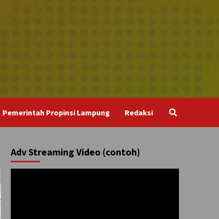
Pemerintah Propinsi Lampung
Redaksi
Adv Streaming Video (contoh)
Pemutar
Video