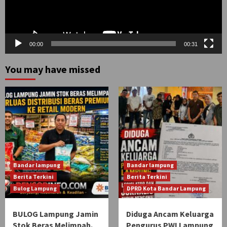
00:00
00:31
You may have missed
Bandar lampung
Bandar lampung
Berita Terkini
Berita Terkini
Bulog Lampung
DPRD Kota Bandar Lampung
BULOG Lampung Jamin
Diduga Ancam Keluarga
Stok Beras Melimpah,
Pengurus PWI Lampung