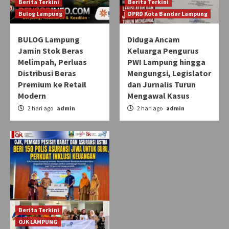
Berita Terkini
Berita Terkini
Bulog Lampung
DPRD Kota Bandar Lampung
BULOG Lampung
Diduga Ancam
Jamin Stok Beras
Keluarga Pengurus
Melimpah, Perluas
PWI Lampung hingga
Distribusi Beras
Mengungsi, Legislator
Premium ke Retail
dan Jurnalis Turun
Modern
Mengawal Kasus
2 hari ago
admin
2 hari ago
admin
Berita Terkini
OJK LAMPUNG