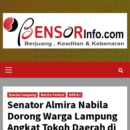
Skip
to
content
Primary
Menu
Bandar lampung
Berita Terkini
DPD R.I
Senator Almira Nabila
Dorong Warga Lampung
Angkat Tokoh Daerah di