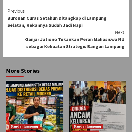
Continue
Previous
Buronan Curas Setahun Ditangkap di Lampung
Reading
Selatan, Rekannya Sudah Jadi Napi
Next
Ganjar Jationo Tekankan Peran Mahasiswa NU
sebagai Kekuatan Strategis Bangun Lampung
More Stories
Bandar lampung
Bandar lampung