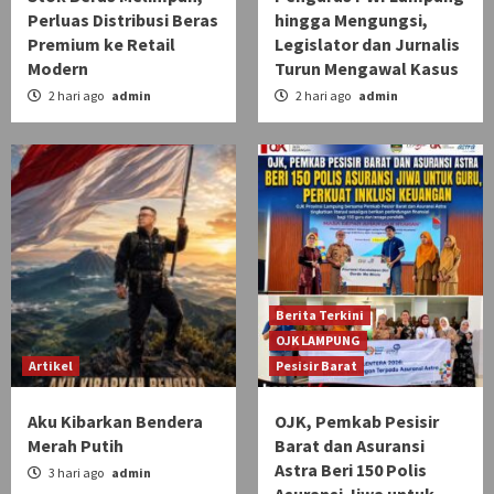
Perluas Distribusi Beras
hingga Mengungsi,
Premium ke Retail
Legislator dan Jurnalis
Modern
Turun Mengawal Kasus
2 hari ago
admin
2 hari ago
admin
Berita Terkini
OJK LAMPUNG
Artikel
Pesisir Barat
Aku Kibarkan Bendera
OJK, Pemkab Pesisir
Merah Putih
Barat dan Asuransi
Astra Beri 150 Polis
3 hari ago
admin
Asuransi Jiwa untuk