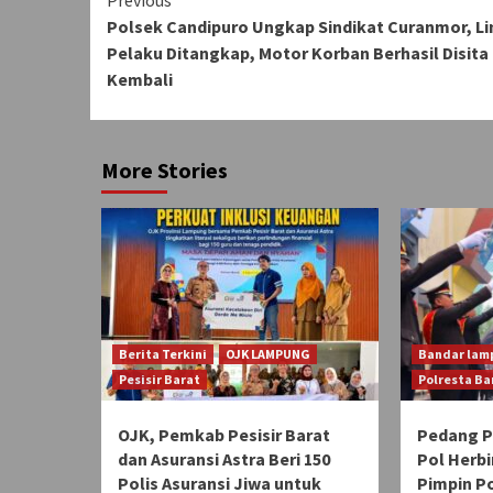
Continue
Polsek Candipuro Ungkap Sindikat Curanmor, L
Reading
Pelaku Ditangkap, Motor Korban Berhasil Disita
Kembali
More Stories
Berita Terkini
OJK LAMPUNG
Bandar lam
Pesisir Barat
Polresta B
OJK, Pemkab Pesisir Barat
Pedang 
dan Asuransi Astra Beri 150
Pol Herbi
Polis Asuransi Jiwa untuk
Pimpin P