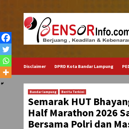
Skip
to
content
Disclaimer
DPRD Kota Bandar Lampung
PE
Bandar lampung
Berita Terkini
Semarak HUT Bhayang
Half Marathon 2026 Sa
Bersama Polri dan Ma