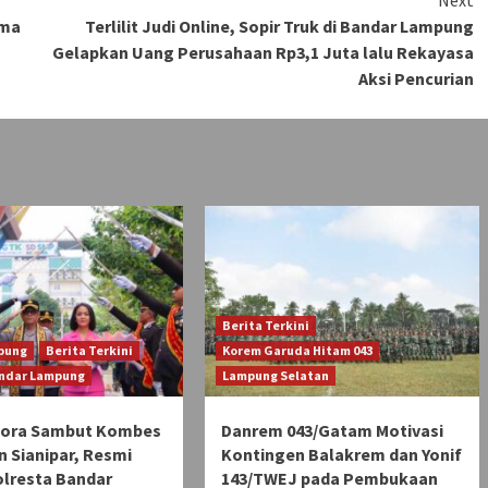
ima
Terlilit Judi Online, Sopir Truk di Bandar Lampung
Gelapkan Uang Perusahaan Rp3,1 Juta lalu Rekayasa
Aksi Pencurian
Berita Terkini
pung
Berita Terkini
Korem Garuda Hitam 043
andar Lampung
Lampung Selatan
Pora Sambut Kombes
Danrem 043/Gatam Motivasi
n Sianipar, Resmi
Kontingen Balakrem dan Yonif
olresta Bandar
143/TWEJ pada Pembukaan