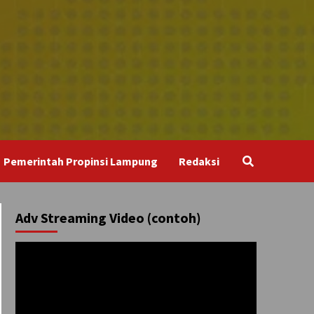
Pemerintah Propinsi Lampung
Redaksi
Adv Streaming Video (contoh)
Pemutar
Video