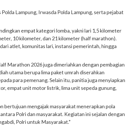
s Polda Lampung, Irwasda Polda Lampung, serta pejabat
ngkan empat kategori lomba, yakni lari 1,5 kilometer
meter, 10 kilometer, dan 21 kilometer (half marathon).
dari atlet, komunitas lari, instansi pemerintah, hingga
 Half Marathon 2026 juga dimeriahkan dengan pembagian
adiah utama berupa lima paket umrah diserahkan
ada para pemenang. Selain itu, panitia juga menyiapkan
or, empat unit motor listrik, lima unit sepeda gunung,
n bertujuan mengajak masyarakat menerapkan pola
ntara Polri dan masyarakat. Kegiatan ini sejalan dengan
gabdi, Polri untuk Masyarakat.”