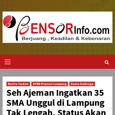
Skip
to
content
Primary
Menu
Berita Terkini
DPRD Provinsi Lampung
Dunia Oalhraga
Seh Ajeman Ingatkan 35
SMA Unggul di Lampung
Tak Lengah, Status Akan