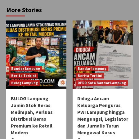
More Stories
Bandar lampung
Bandar lampung
Berita Terkini
Berita Terkini
Bulog Lampung
DPRD Kota Bandar Lampung
BULOG Lampung
Diduga Ancam
Jamin Stok Beras
Keluarga Pengurus
Melimpah, Perluas
PWI Lampung hingga
Distribusi Beras
Mengungsi, Legislator
Premium ke Retail
dan Jurnalis Turun
Modern
Mengawal Kasus