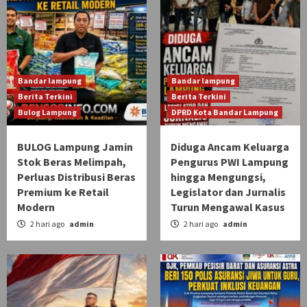
Bandar lampung
Bandar lampung
Berita Terkini
Berita Terkini
Bulog Lampung
DPRD Kota Bandar Lampung
BULOG Lampung Jamin
Diduga Ancam Keluarga
Stok Beras Melimpah,
Pengurus PWI Lampung
Perluas Distribusi Beras
hingga Mengungsi,
Premium ke Retail
Legislator dan Jurnalis
Modern
Turun Mengawal Kasus
2 hari ago
admin
2 hari ago
admin