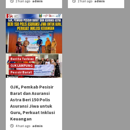
2 hari ago
admin
2 hari ago
admin
Berita Terkini
OJK LAMPUNG
Pesisir Barat
OJK, Pemkab Pesisir
Barat dan Asuransi
Astra Beri 150 Polis
Asuransi Jiwa untuk
Guru, Perkuat Inklusi
Keuangan
4 hari ago
admin