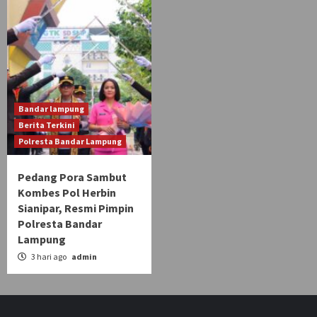
Bandar lampung
Berita Terkini
Polresta Bandar Lampung
Pedang Pora Sambut
Kombes Pol Herbin
Sianipar, Resmi Pimpin
Polresta Bandar
Lampung
3 hari ago
admin