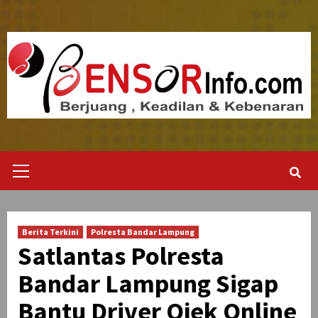
Skip
to
content
Primary
Menu
Berita Terkini
Polresta Bandar Lampung
Satlantas Polresta
Bandar Lampung Sigap
Bantu Driver Ojek Online