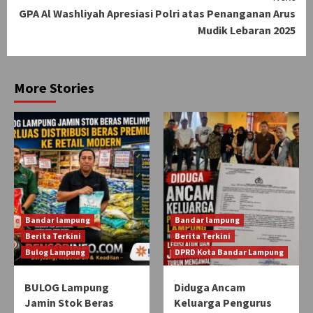
GPA Al Washliyah Apresiasi Polri atas Penanganan Arus
Mudik Lebaran 2025
More Stories
Bandar lampung
Bandar lampung
Berita Terkini
Berita Terkini
Bulog Lampung
DPRD Kota Bandar Lampung
BULOG Lampung
Diduga Ancam
Jamin Stok Beras
Keluarga Pengurus