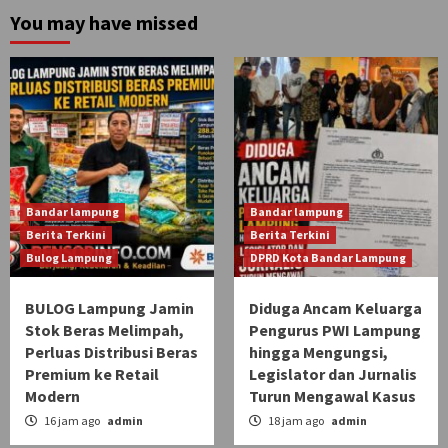
You may have missed
Bandar lampung
Bandar lampung
Berita Terkini
Berita Terkini
Bulog Lampung
DPRD Kota Bandar Lampung
BULOG Lampung Jamin
Diduga Ancam Keluarga
Stok Beras Melimpah,
Pengurus PWI Lampung
Perluas Distribusi Beras
hingga Mengungsi,
Premium ke Retail
Legislator dan Jurnalis
Modern
Turun Mengawal Kasus
16 jam ago
admin
18 jam ago
admin