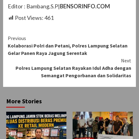
Editor : Bambang.S.P|
BENSORINFO.COM
Post Views:
461
Continue
Previous
Kolaborasi Polri dan Petani, Polres Lampung Selatan
Reading
Gelar Panen Raya Jagung Serentak
Next
Polres Lampung Selatan Rayakan Idul Adha dengan
Semangat Pengorbanan dan Solidaritas
More Stories