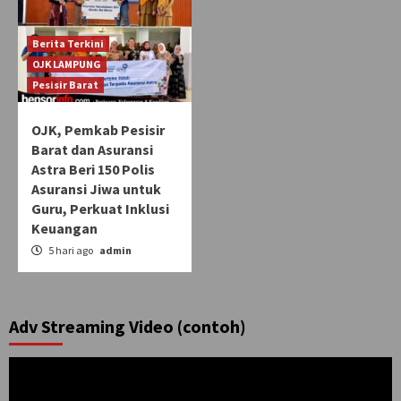
Berita Terkini
OJK LAMPUNG
Pesisir Barat
OJK, Pemkab Pesisir
Barat dan Asuransi
Astra Beri 150 Polis
Asuransi Jiwa untuk
Guru, Perkuat Inklusi
Keuangan
5 hari ago
admin
Adv Streaming Video (contoh)
Pemutar
Video