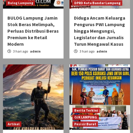
Bulog Lampung
DPRD Kota Bandar Lampung
BULOG Lampung Jamin
Diduga Ancam Keluarga
Stok Beras Melimpah,
Pengurus PWI Lampung
Perluas Distribusi Beras
hingga Mengungsi,
Premium ke Retail
Legislator dan Jurnalis
Modern
Turun Mengawal Kasus
3 hari ago
admin
3 hari ago
admin
Berita Terkini
OJK LAMPUNG
Artikel
Pesisir Barat