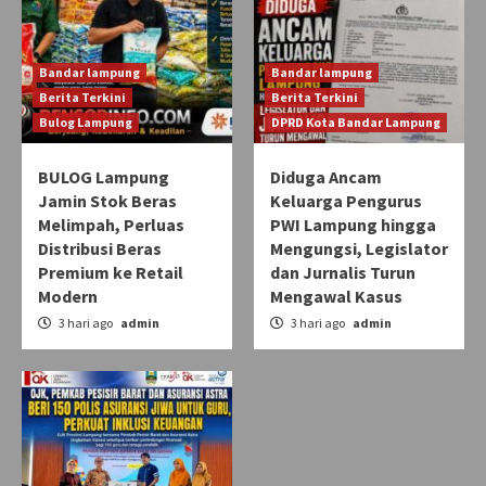
Bandar lampung
Bandar lampung
Berita Terkini
Berita Terkini
Bulog Lampung
DPRD Kota Bandar Lampung
BULOG Lampung
Diduga Ancam
Jamin Stok Beras
Keluarga Pengurus
Melimpah, Perluas
PWI Lampung hingga
Distribusi Beras
Mengungsi, Legislator
Premium ke Retail
dan Jurnalis Turun
Modern
Mengawal Kasus
3 hari ago
admin
3 hari ago
admin