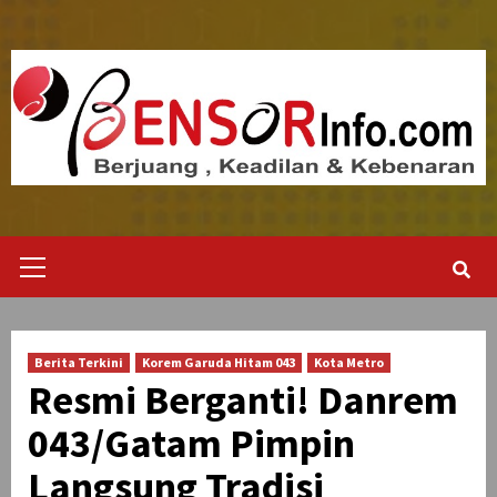
Skip
to
content
Primary
Menu
Berita Terkini
Korem Garuda Hitam 043
Kota Metro
Resmi Berganti! Danrem
043/Gatam Pimpin
Langsung Tradisi