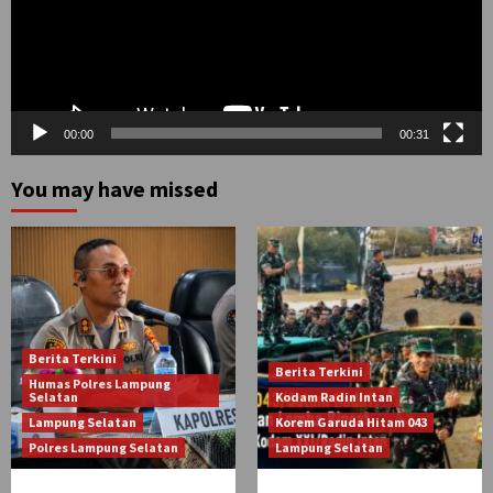
00:00
00:31
You may have missed
Berita Terkini
Berita Terkini
Humas Polres Lampung
Selatan
Kodam Radin Intan
Lampung Selatan
Korem Garuda Hitam 043
Polres Lampung Selatan
Lampung Selatan