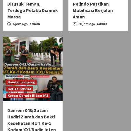
Ditusuk Teman,
Pelindo Pastikan
Terduga Pelaku Diamuk
Mobilisasi Berjalan
Massa
Aman
4 jam ago
admin
20 jam ago
admin
Bandar lampung
Berita Terkini
Korem Garuda Hitam 043
Danrem 043/Gatam
Hadiri Ziarah dan Bakti
Kesehatan HUT Ke-1
Kodam XXI/Radin Inten