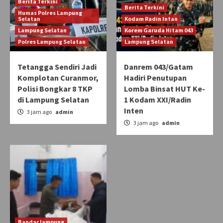
Berita Terkini
Berita Terkini
Humas Polres Lampung
Selatan
Kodam Radin Intan
Lampung Selatan
Korem Garuda Hitam 043
Polres Lampung Selatan
Lampung Selatan
Tetangga Sendiri Jadi
Danrem 043/Gatam
Komplotan Curanmor,
Hadiri Penutupan
Polisi Bongkar 8 TKP
Lomba Binsat HUT Ke-
di Lampung Selatan
1 Kodam XXI/Radin
Inten
3 jam ago
admin
3 jam ago
admin
Bandar lampung