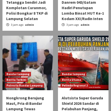
Tetangga Sendiri Jadi
Danrem 043/Gatam
Komplotan Curanmor,
Hadiri Penutupan
Polisi Bongkar 8 TKP di
Lomba Binsat HUT Ke-1
Lampung Selatan
Kodam XXI/Radin Inten
3 jam ago
admin
3 jam ago
admin
Bandar lampung
Bandar lampung
Berita Terkini
Berita Utama
Polresta Bandar Lampung
Pelindo Regional 2
Nongkrong Berujung
Alutsista Super Garuda
Maut, Pria di Bandar
Shield 2026 Sandar di
Lampung Tewas
Pelabuhan Panjang,