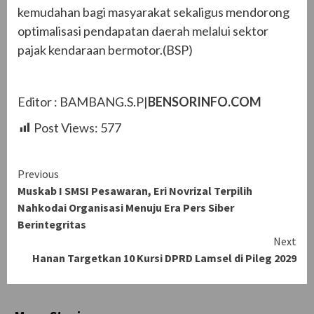
kemudahan bagi masyarakat sekaligus mendorong
optimalisasi pendapatan daerah melalui sektor
pajak kendaraan bermotor.(BSP)
Editor : BAMBANG.S.P|
BENSORINFO.COM
Post Views:
577
Continue
Previous
Muskab I SMSI Pesawaran, Eri Novrizal Terpilih
Reading
Nahkodai Organisasi Menuju Era Pers Siber
Berintegritas
Next
Hanan Targetkan 10 Kursi DPRD Lamsel di Pileg 2029