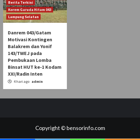
Berita Terkini
Korem Garuda Hitam 043
Lampung Selatan
Danrem 043/Gatam
Motivasi Kontingen
Balakrem dan Yonif
143/TWEJ pada
Pembukaan Lomba
Binsat HUT ke-1 Kodam
XXI/Radin Inten
4 hari ago
admin
Copyright © bensorinfo.com