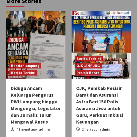
More Stories
Berita Terkini
Bandar lampung
OJK LAMPUNG
Berita Terkini
Pesisir Barat
Diduga Ancam
OJK, Pemkab Pesisir
Keluarga Pengurus
Barat dan Asuransi
PWI Lampung hingga
Astra Beri 150 Polis
Mengungsi, Legislator
Asuransi Jiwa untuk
dan Jurnalis Turun
Guru, Perkuat Inklusi
Mengawal Kasus
Keuangan
41 menit ago
admin
2 hari ago
admin