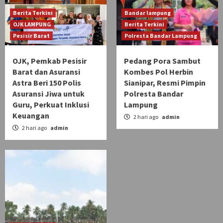
Berita Terkini
Bandar lampung
OJK LAMPUNG
Berita Terkini
Pesisir Barat
Polresta Bandar Lampung
OJK, Pemkab Pesisir
Pedang Pora Sambut
Barat dan Asuransi
Kombes Pol Herbin
Astra Beri 150 Polis
Sianipar, Resmi Pimpin
Asuransi Jiwa untuk
Polresta Bandar
Guru, Perkuat Inklusi
Lampung
Keuangan
2 hari ago
admin
2 hari ago
admin