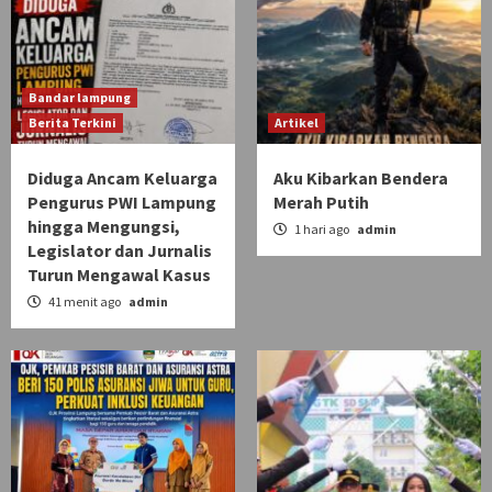
Bandar lampung
Berita Terkini
Artikel
Diduga Ancam Keluarga
Aku Kibarkan Bendera
Pengurus PWI Lampung
Merah Putih
hingga Mengungsi,
1 hari ago
admin
Legislator dan Jurnalis
Turun Mengawal Kasus
41 menit ago
admin