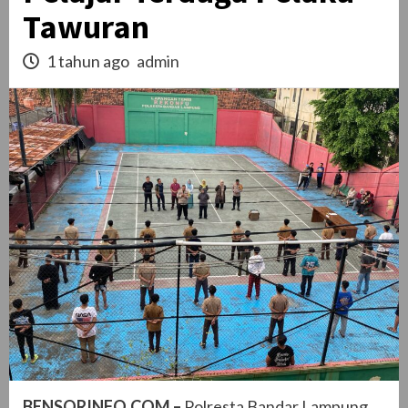
Tawuran
1 tahun ago
admin
BENSORINFO.COM –
Polresta Bandar Lampung