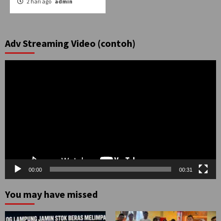
2 hari ago
admin
Adv Streaming Video (contoh)
Pemutar
Video
00:00
00:31
You may have missed