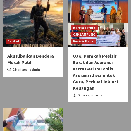
Berita Terkini
OJK LAMPUNG
Artikel
Pesisir Barat
Aku Kibarkan Bendera
OJK, Pemkab Pesisir
Merah Putih
Barat dan Asuransi
Astra Beri 150 Polis
2 hari ago
admin
Asuransi Jiwa untuk
Guru, Perkuat Inklusi
Keuangan
2 hari ago
admin