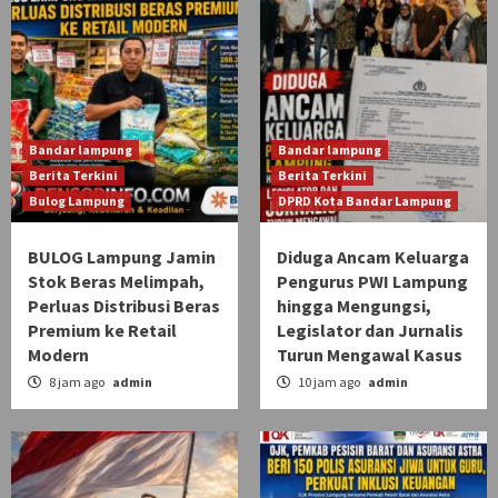
Bandar lampung
Bandar lampung
Berita Terkini
Berita Terkini
Bulog Lampung
DPRD Kota Bandar Lampung
BULOG Lampung Jamin
Diduga Ancam Keluarga
Stok Beras Melimpah,
Pengurus PWI Lampung
Perluas Distribusi Beras
hingga Mengungsi,
Premium ke Retail
Legislator dan Jurnalis
Modern
Turun Mengawal Kasus
8 jam ago
admin
10 jam ago
admin