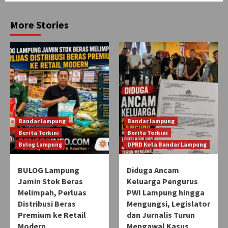
More Stories
Bandar lampung
Bandar lampung
Berita Terkini
Berita Terkini
Bulog Lampung
DPRD Kota Bandar Lampung
BULOG Lampung
Diduga Ancam
Jamin Stok Beras
Keluarga Pengurus
Melimpah, Perluas
PWI Lampung hingga
Distribusi Beras
Mengungsi, Legislator
Premium ke Retail
dan Jurnalis Turun
Modern
Mengawal Kasus