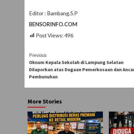
Editor : Bambang.S.P
BENSORINFO.COM
Post Views:
496
Continue
Previous
Oknum Kepala Sekolah di Lampung Selatan
Reading
Dilaporkan atas Dugaan Pemerkosaan dan Anc
Pembunuhan
More Stories