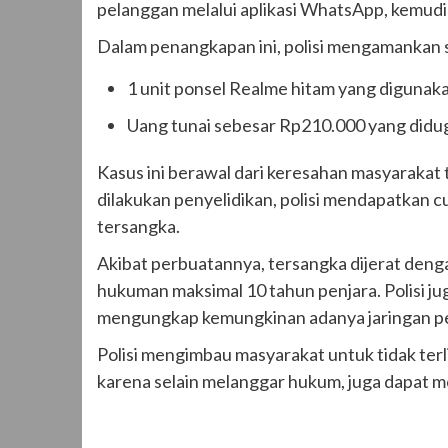
pelanggan melalui aplikasi WhatsApp, kemud
Dalam penangkapan ini, polisi mengamankan s
1 unit ponsel Realme hitam yang digunaka
Uang tunai sebesar Rp210.000 yang diduga
Kasus ini berawal dari keresahan masyarakat t
dilakukan penyelidikan, polisi mendapatkan
tersangka.
Akibat perbuatannya, tersangka dijerat den
hukuman maksimal 10 tahun penjara. Polisi j
mengungkap kemungkinan adanya jaringan per
Polisi mengimbau masyarakat untuk tidak terl
karena selain melanggar hukum, juga dapat mer