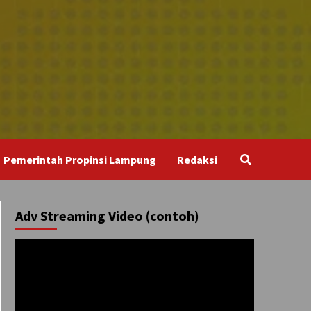
Pemerintah Propinsi Lampung
Redaksi
Adv Streaming Video (contoh)
Pemutar
Video