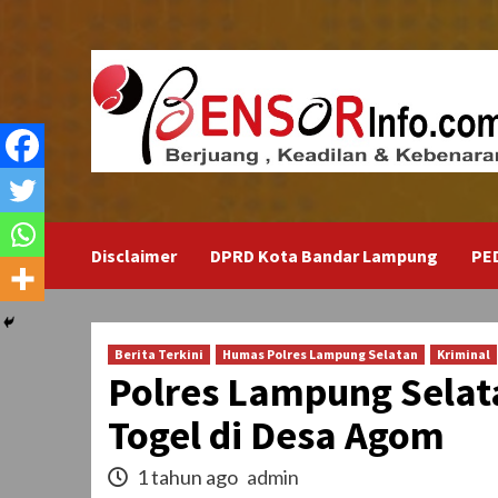
Skip
to
content
Disclaimer
DPRD Kota Bandar Lampung
PE
Berita Terkini
Humas Polres Lampung Selatan
Kriminal
Polres Lampung Selat
Togel di Desa Agom
1 tahun ago
admin