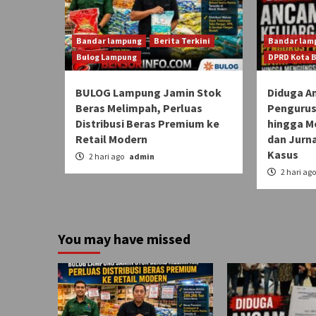
Bandar lampung
Berita Terkini
Bandar lam
Bulog Lampung
DPRD Kota 
BULOG Lampung Jamin Stok
Diduga A
Beras Melimpah, Perluas
Pengurus
Distribusi Beras Premium ke
hingga M
Retail Modern
dan Jurn
Kasus
2 hari ago
admin
2 hari ag
You may have missed