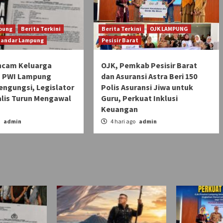
pung
Berita Terkini
Berita Terkini
OJK LAMPUNG
Bandar Lampung
Pesisir Barat
ncam Keluarga
OJK, Pemkab Pesisir Barat
 PWI Lampung
dan Asuransi Astra Beri 150
engungsi, Legislator
Polis Asuransi Jiwa untuk
alis Turun Mengawal
Guru, Perkuat Inklusi
Keuangan
o
admin
4 hari ago
admin