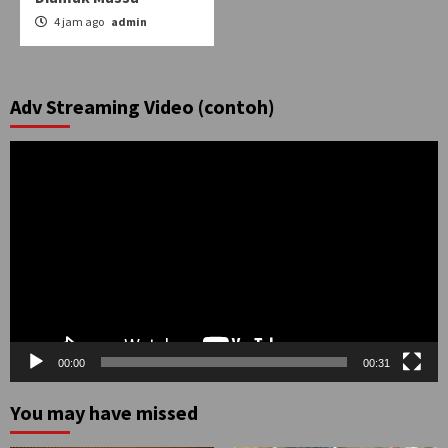
4 jam ago
admin
Adv Streaming Video (contoh)
Pemutar
Video
00:00
00:31
You may have missed