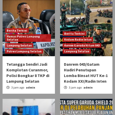
Berita Terkini
Berita Terkini
Humas Polres Lampung
Selatan
Kodam Radin Intan
Lampung Selatan
Korem Garuda Hitam 043
Polres Lampung Selatan
Lampung Selatan
Tetangga Sendiri Jadi
Danrem 043/Gatam
Komplotan Curanmor,
Hadiri Penutupan
Polisi Bongkar 8 TKP di
Lomba Binsat HUT Ke-1
Lampung Selatan
Kodam XXI/Radin Inten
3 jam ago
admin
3 jam ago
admin