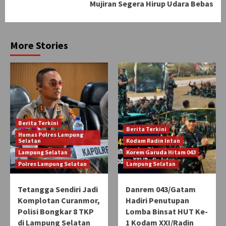
Mujiran Segera Hirup Udara Bebas
More Stories
Berita Terkini
Berita Terkini
Humas Polres Lampung
Selatan
Kodam Radin Intan
Lampung Selatan
Korem Garuda Hitam 043
Polres Lampung Selatan
Lampung Selatan
Tetangga Sendiri Jadi
Danrem 043/Gatam
Komplotan Curanmor,
Hadiri Penutupan
Polisi Bongkar 8 TKP
Lomba Binsat HUT Ke-
di Lampung Selatan
1 Kodam XXI/Radin