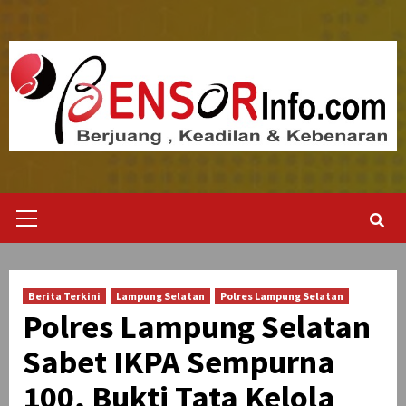
Skip
to
content
Primary
Menu
Berita Terkini
Lampung Selatan
Polres Lampung Selatan
Polres Lampung Selatan
Sabet IKPA Sempurna
100, Bukti Tata Kelola