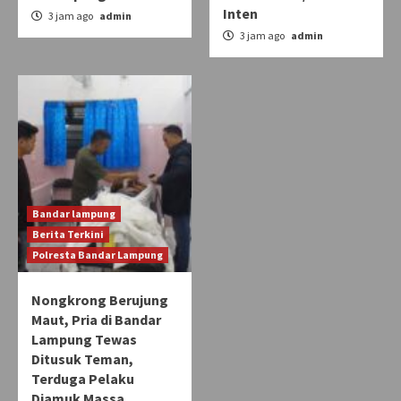
Inten
3 jam ago
admin
3 jam ago
admin
Bandar lampung
Berita Terkini
Polresta Bandar Lampung
Nongkrong Berujung
Maut, Pria di Bandar
Lampung Tewas
Ditusuk Teman,
Terduga Pelaku
Diamuk Massa