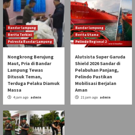
Bandar lampung
Bandar lampung
Berita Terkini
Berita Utama
Polresta Bandar Lampung
Pelindo Regional 2
Nongkrong Berujung
Alutsista Super Garuda
Maut, Pria di Bandar
Shield 2026 Sandar di
Lampung Tewas
Pelabuhan Panjang,
Ditusuk Teman,
Pelindo Pastikan
Terduga Pelaku Diamuk
Mobilisasi Berjalan
Massa
Aman
4 jam ago
admin
21 jam ago
admin