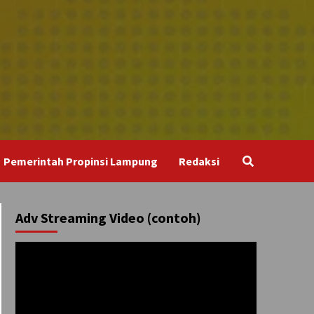
Pemerintah Propinsi Lampung
Redaksi
Adv Streaming Video (contoh)
Pemutar
Video