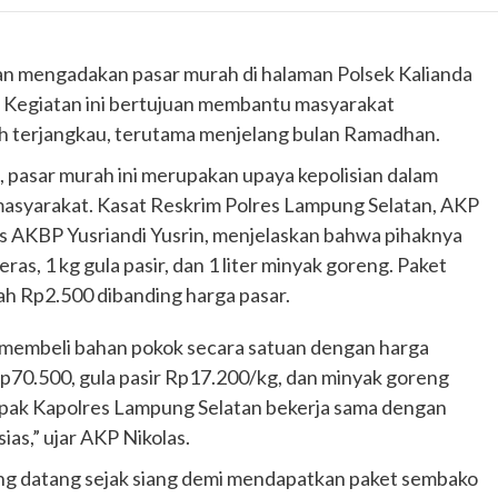
an mengadakan pasar murah di halaman Polsek Kalianda
. Kegiatan ini bertujuan membantu masyarakat
h terjangkau, terutama menjelang bulan Ramadhan.
 pasar murah ini merupakan upaya kepolisian dalam
masyarakat. Kasat Reskrim Polres Lampung Selatan, AKP
es AKBP Yusriandi Yusrin, menjelaskan bahwa pihaknya
as, 1 kg gula pasir, dan 1 liter minyak goreng. Paket
ah Rp2.500 dibanding harga pasar.
t membeli bahan pokok secara satuan dengan harga
Rp70.500, gula pasir Rp17.200/kg, dan minyak goreng
h Bapak Kapolres Lampung Selatan bekerja sama dengan
ias,” ujar AKP Nikolas.
ang datang sejak siang demi mendapatkan paket sembako