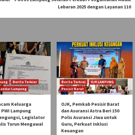
Lebaran 2025 dengan Layanan 110
pung
Berita Terkini
Berita Terkini
OJK LAMPUNG
Bandar Lampung
Pesisir Barat
ncam Keluarga
OJK, Pemkab Pesisir Barat
 PWI Lampung
dan Asuransi Astra Beri 150
engungsi, Legislator
Polis Asuransi Jiwa untuk
alis Turun Mengawal
Guru, Perkuat Inklusi
Keuangan