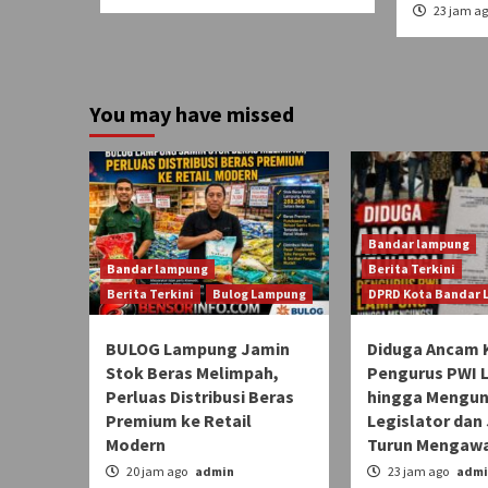
23 jam a
You may have missed
Bandar lampung
Bandar lampung
Berita Terkini
Berita Terkini
Bulog Lampung
DPRD Kota Bandar
BULOG Lampung Jamin
Diduga Ancam 
Stok Beras Melimpah,
Pengurus PWI
Perluas Distribusi Beras
hingga Mengun
Premium ke Retail
Legislator dan 
Modern
Turun Mengawa
20 jam ago
admin
23 jam ago
admi