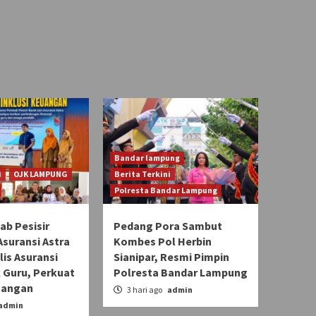
Bandar lampung
i
OJK LAMPUNG
Berita Terkini
Polresta Bandar Lampung
b Pesisir
Pedang Pora Sambut
Asuransi Astra
Kombes Pol Herbin
lis Asuransi
Sianipar, Resmi Pimpin
 Guru, Perkuat
Polresta Bandar Lampung
uangan
3 hari ago
admin
admin