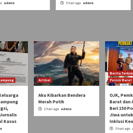
go
admin
3 hari ago
admin
Berita Terkin
 Lampung
Artikel
Pesisir Barat
Keluarga
Aku Kibarkan Bendera
OJK, Pemka
 Lampung
Merah Putih
Barat dan 
gsi,
Beri 150 Po
2 hari ago
admin
Jurnalis
Jiwa untuk
l Kasus
Inklusi Ke
n
3 hari ago