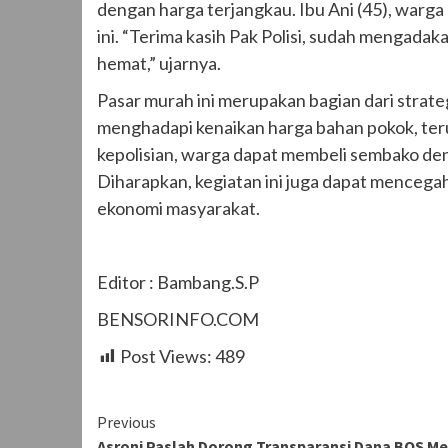
dengan harga terjangkau. Ibu Ani (45), war
ini. “Terima kasih Pak Polisi, sudah mengadaka
hemat,” ujarnya.
Pasar murah ini merupakan bagian dari stra
menghadapi kenaikan harga bahan pokok, te
kepolisian, warga dapat membeli sembako de
Diharapkan, kegiatan ini juga dapat mencegah
ekonomi masyarakat.
Editor : Bambang.S.P
BENSORINFO.COM
Post Views:
489
Continue
Previous
Asroni Paslah Dorong Transparansi Dana BOS Me