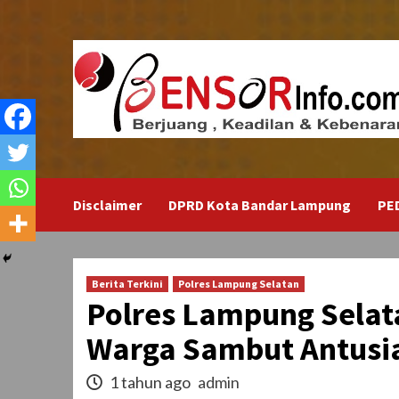
Skip
to
content
Disclaimer
DPRD Kota Bandar Lampung
PE
Berita Terkini
Polres Lampung Selatan
Polres Lampung Selat
Warga Sambut Antusi
1 tahun ago
admin