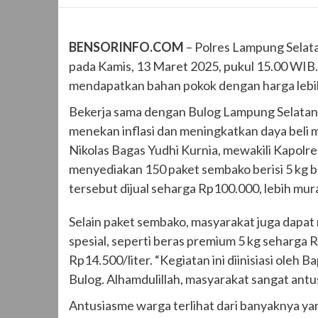
BENSORINFO.COM
– Polres Lampung Selat
pada Kamis, 13 Maret 2025, pukul 15.00 WIB
mendapatkan bahan pokok dengan harga lebi
Bekerja sama dengan Bulog Lampung Selatan,
menekan inflasi dan meningkatkan daya beli 
Nikolas Bagas Yudhi Kurnia, mewakili Kapolr
menyediakan 150 paket sembako berisi 5 kg ber
tersebut dijual seharga Rp100.000, lebih mur
Selain paket sembako, masyarakat juga dapa
spesial, seperti beras premium 5 kg seharga 
Rp14.500/liter. “Kegiatan ini diinisiasi ole
Bulog. Alhamdulillah, masyarakat sangat antus
Antusiasme warga terlihat dari banyaknya y