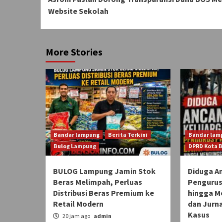
Reading
Website Sekolah
More Stories
Bandar lampung
Berita Terkini
Bandar lam
Bulog Lampung
DPRD Kota 
BULOG Lampung Jamin Stok
Diduga A
Beras Melimpah, Perluas
Pengurus
Distribusi Beras Premium ke
hingga M
Retail Modern
dan Jurn
Kasus
20 jam ago
admin