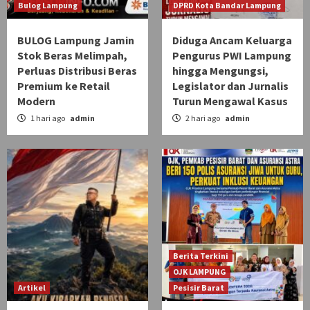
Bulog Lampung
DPRD Kota Bandar Lampung
BULOG Lampung Jamin
Diduga Ancam Keluarga
Stok Beras Melimpah,
Pengurus PWI Lampung
Perluas Distribusi Beras
hingga Mengungsi,
Premium ke Retail
Legislator dan Jurnalis
Modern
Turun Mengawal Kasus
1 hari ago
admin
2 hari ago
admin
Berita Terkini
OJK LAMPUNG
Artikel
Pesisir Barat