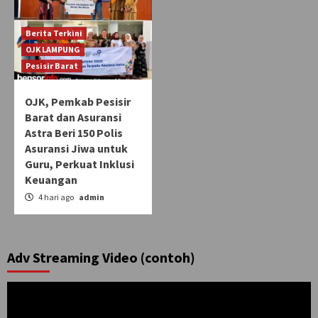
Berita Terkini
OJK LAMPUNG
Pesisir Barat
OJK, Pemkab Pesisir
Barat dan Asuransi
Astra Beri 150 Polis
Asuransi Jiwa untuk
Guru, Perkuat Inklusi
Keuangan
4 hari ago
admin
Adv Streaming Video (contoh)
Pemutar
Video