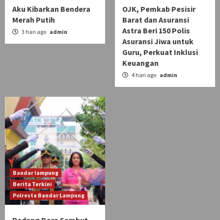
Aku Kibarkan Bendera
OJK, Pemkab Pesisir
Merah Putih
Barat dan Asuransi
Astra Beri 150 Polis
3 hari ago
admin
Asuransi Jiwa untuk
Guru, Perkuat Inklusi
Keuangan
4 hari ago
admin
Bandar lampung
Berita Terkini
Polresta Bandar Lampung