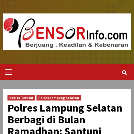
Skip
to
content
Primary
Menu
Berita Terkini
Polres Lampung Selatan
Polres Lampung Selatan
Berbagi di Bulan
Ramadhan: Santuni