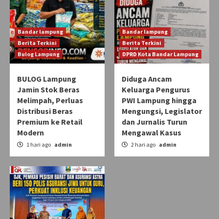
Bandar lampung
Bandar lampung
Berita Terkini
Berita Terkini
Bulog Lampung
DPRD Kota Bandar Lampung
BULOG Lampung
Diduga Ancam
Jamin Stok Beras
Keluarga Pengurus
Melimpah, Perluas
PWI Lampung hingga
Distribusi Beras
Mengungsi, Legislator
Premium ke Retail
dan Jurnalis Turun
Modern
Mengawal Kasus
1 hari ago
admin
2 hari ago
admin