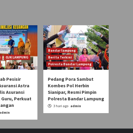
Bandar lampung
i
OJK LAMPUNG
Berita Terkini
Polresta Bandar Lampung
b Pesisir
Pedang Pora Sambut
Asuransi Astra
Kombes Pol Herbin
lis Asuransi
Sianipar, Resmi Pimpin
 Guru, Perkuat
Polresta Bandar Lampung
uangan
3 hari ago
admin
admin