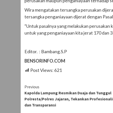
perusakan maupun penganiayaan terhadap sek
Wira mengatakan tersangka perusakan dijera
tersangka penganiayaan dijerat dengan Pasa
“Untuk pasalnya yang melakukan perusakan ki
untuk yang penganiayaan kita jerat 170 dan 3
Editor. : Bambang.S.P
BENSORINFO.COM
Post Views:
621
Continue
Previous
Kapolda Lampung Resmikan Duaja dan Tunggul
Reading
Polresta/Polres Jajaran, Tekankan Profesional
dan Transparansi