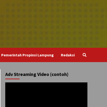
Pemerintah Propinsi Lampung
Redaksi
Adv Streaming Video (contoh)
Pemutar
Video