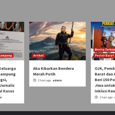
Berita Terkin
 Lampung
Artikel
Pesisir Barat
Keluarga
Aku Kibarkan Bendera
OJK, Pemka
 Lampung
Merah Putih
Barat dan 
gsi,
Beri 150 Po
2 hari ago
admin
Jurnalis
Jiwa untuk
l Kasus
Inklusi Ke
n
2 hari ago