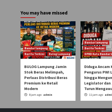
You may have missed
Bandar lampung
Bandar lampung
Berita Terkini
Berita Terkini
Bulog Lampung
DPRD Kota Bandar
BULOG Lampung Jamin
Diduga Ancam 
Stok Beras Melimpah,
Pengurus PWI
Perluas Distribusi Beras
hingga Mengun
Premium ke Retail
Legislator dan 
Modern
Turun Mengawa
8 jam ago
admin
11 jam ago
admi