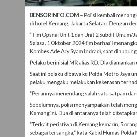
BENSORINFO.COM
– Polisi kembali menang
di hotel Kemang, Jakarta Selatan. Dengan dem
“Tim Opsnal Unit 1 dan Unit 2 Subdit Umum/J
Selasa, 1 Oktober 2024 tim berhasil menangka
Kombes Ade Ary Syam Indradi, saat dihubungi
Pelaku berinisial MR alias RD. Dia diamankan 
Saat ini pelaku dibawa ke Polda Metro Jaya u
pelaku mengaku melakukan kekerasan terhad
“Perannya menendang salah satu satpam da
Sebelumnya, polisi menyampaikan telah meng
Kemang ini. Dua di antaranya telah ditetapka
“Terkait peristiwa di Kemang kemarin, 5 ora
sebagai tersangka,” kata Kabid Humas Polda