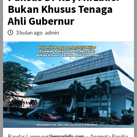
Bukan Khusus Tenaga
Ahli Gubernur
3 bulan ago
admin
Bandar Lampung|
bensorinfo.com
— Anggota Panitia