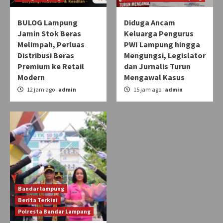
BULOG Lampung
Diduga Ancam
Jamin Stok Beras
Keluarga Pengurus
Melimpah, Perluas
PWI Lampung hingga
Distribusi Beras
Mengungsi, Legislator
Premium ke Retail
dan Jurnalis Turun
Modern
Mengawal Kasus
12 jam ago
admin
15 jam ago
admin
Bandar lampung
Berita Terkini
Polresta Bandar Lampung