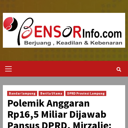
Skip
to
content
Primary
Menu
Bandar lampung
Berita Utama
DPRD Provinsi Lampung
Polemik Anggaran
Rp16,5 Miliar Dijawab
Pansus DPRD, Mirzalie: