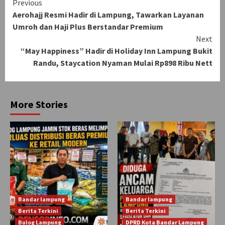
Continue
Previous
Aerohajj Resmi Hadir di Lampung, Tawarkan Layanan
Reading
Umroh dan Haji Plus Berstandar Premium
Next
“May Happiness” Hadir di Holiday Inn Lampung Bukit
Randu, Staycation Nyaman Mulai Rp898 Ribu Nett
More Stories
Bandar lampung
Bandar lampung
Berita Terkini
Berita Terkini
Bulog Lampung
DPRD Kota Bandar Lampung