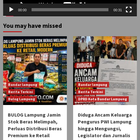
00:00
00:31
You may have missed
Bandar lampung
Bandar lampung
Berita Terkini
Berita Terkini
Bulog Lampung
DPRD Kota Bandar Lampung
BULOG Lampung Jamin
Diduga Ancam Keluarga
Stok Beras Melimpah,
Pengurus PWI Lampung
Perluas Distribusi Beras
hingga Mengungsi,
Premium ke Retail
Legislator dan Jurnalis