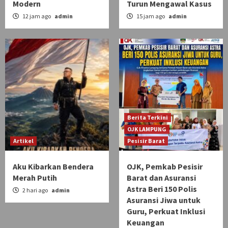
Modern
Turun Mengawal Kasus
12 jam ago
admin
15 jam ago
admin
Berita Terkini
OJK LAMPUNG
Artikel
Pesisir Barat
Aku Kibarkan Bendera
OJK, Pemkab Pesisir
Merah Putih
Barat dan Asuransi
Astra Beri 150 Polis
2 hari ago
admin
Asuransi Jiwa untuk
Guru, Perkuat Inklusi
Keuangan