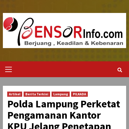
Skip
to
content
Primary
Menu
Artikel
Berita Terkini
Lampung
PILKADA
Polda Lampung Perketat
Pengamanan Kantor
KPU Jelang Penetapan