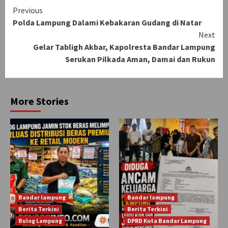
Continue
Previous
Polda Lampung Dalami Kebakaran Gudang di Natar
Reading
Next
Gelar Tabligh Akbar, Kapolresta Bandar Lampung
Serukan Pilkada Aman, Damai dan Rukun
More Stories
Bandar lampung
Bandar lampung
Berita Terkini
Berita Terkini
Bulog Lampung
DPRD Kota Bandar Lampung