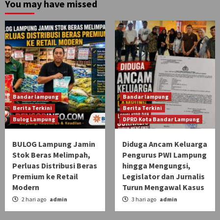
You may have missed
Bandar lampung
Bandar lampung
Berita Terkini
Berita Terkini
Bulog Lampung
DPRD Kota Bandar Lampung
BULOG Lampung Jamin
Diduga Ancam Keluarga
Stok Beras Melimpah,
Pengurus PWI Lampung
Perluas Distribusi Beras
hingga Mengungsi,
Premium ke Retail
Legislator dan Jurnalis
Modern
Turun Mengawal Kasus
2 hari ago
admin
3 hari ago
admin