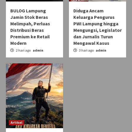
BULOG Lampung
Diduga Ancam
Jamin Stok Beras
Keluarga Pengurus
Melimpah, Perluas
PWI Lampung hingga
Distribusi Beras
Mengungsi, Legislator
Premium ke Retail
dan Jurnalis Turun
Modern
Mengawal Kasus
2 hari ago
admin
3 hari ago
admin
Artikel