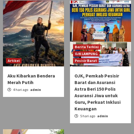
Berita Terkini
OJK LAMPUNG
Artikel
Pesisir Barat
Aku Kibarkan Bendera
OJK, Pemkab Pesisir
Merah Putih
Barat dan Asuransi
Astra Beri 150 Polis
4 hari ago
admin
Asuransi Jiwa untuk
Guru, Perkuat Inklusi
Keuangan
5 hari ago
admin