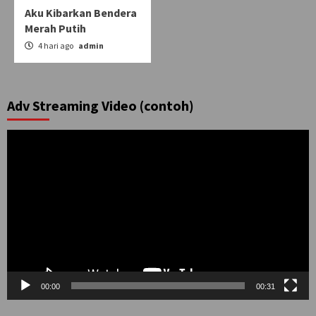
Aku Kibarkan Bendera
Merah Putih
4 hari ago
admin
Adv Streaming Video (contoh)
Pemutar
Video
00:00
00:31