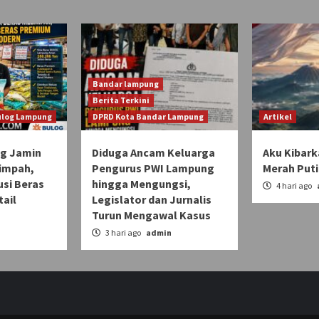
Bandar lampung
Berita Terkini
ulog Lampung
DPRD Kota Bandar Lampung
Artikel
g Jamin
Diduga Ancam Keluarga
Aku Kibar
limpah,
Pengurus PWI Lampung
Merah Put
usi Beras
hingga Mengungsi,
4 hari ago
ail
Legislator dan Jurnalis
Turun Mengawal Kasus
n
3 hari ago
admin