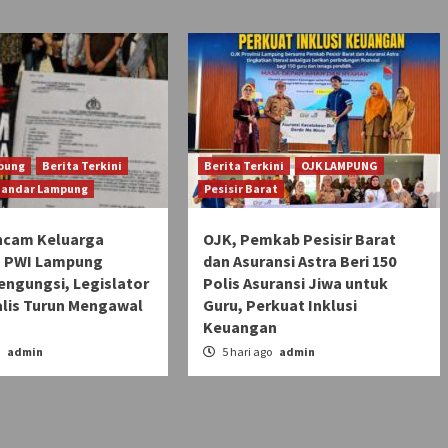
pung
Berita Terkini
Berita Terkini
OJK LAMPUNG
Bandar Lampung
Pesisir Barat
ncam Keluarga
OJK, Pemkab Pesisir Barat
 PWI Lampung
dan Asuransi Astra Beri 150
engungsi, Legislator
Polis Asuransi Jiwa untuk
alis Turun Mengawal
Guru, Perkuat Inklusi
Keuangan
o
admin
5 hari ago
admin