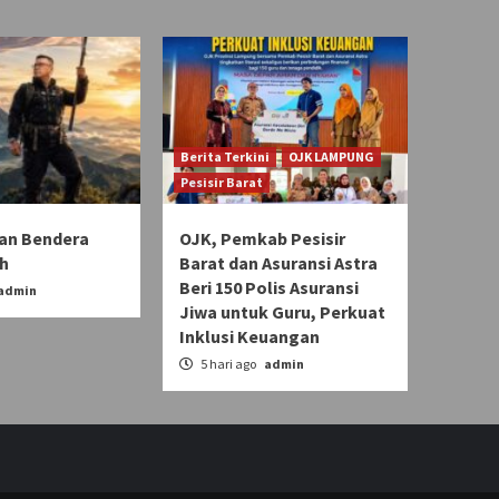
Berita Terkini
OJK LAMPUNG
Pesisir Barat
kan Bendera
OJK, Pemkab Pesisir
ih
Barat dan Asuransi Astra
Beri 150 Polis Asuransi
admin
Jiwa untuk Guru, Perkuat
Inklusi Keuangan
5 hari ago
admin