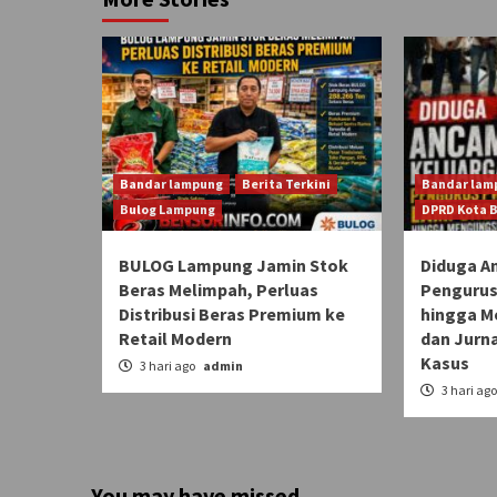
Bandar lampung
Berita Terkini
Bandar lam
Bulog Lampung
DPRD Kota 
BULOG Lampung Jamin Stok
Diduga A
Beras Melimpah, Perluas
Pengurus
Distribusi Beras Premium ke
hingga M
Retail Modern
dan Jurn
Kasus
3 hari ago
admin
3 hari ag
You may have missed