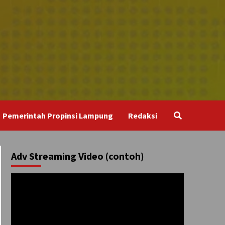
Pemerintah Propinsi Lampung
Redaksi
Adv Streaming Video (contoh)
Pemutar
Video