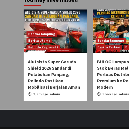
Bandar lampung
Berita Utama
Bandar lampung
Pelindo Regional 2
Berita Terkini
B
Alutsista Super Garuda
BULOG Lampun
Shield 2026 Sandar di
Stok Beras Me
Pelabuhan Panjang,
Perluas Distrib
Pelindo Pastikan
Premium ke Ret
Mobilisasi Berjalan Aman
Modern
2 jam ago
admin
3 hari ago
admi