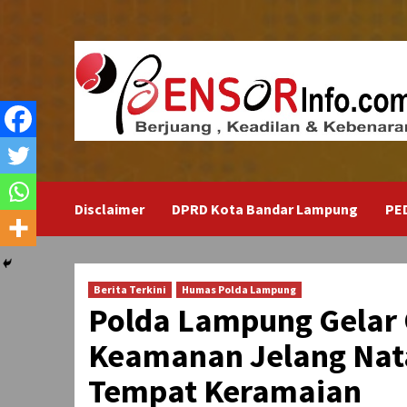
Skip
to
content
Disclaimer
DPRD Kota Bandar Lampung
PE
Berita Terkini
Humas Polda Lampung
Polda Lampung Gelar 
Keamanan Jelang Nata
Tempat Keramaian