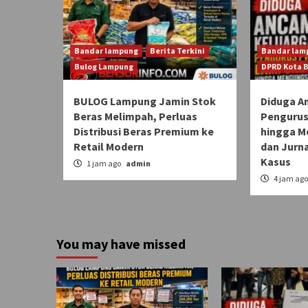
Bandar lampung
Berita Terkini
Bandar lam
Bulog Lampung
DPRD Kota 
BULOG Lampung Jamin Stok
Diduga A
Beras Melimpah, Perluas
Pengurus
Distribusi Beras Premium ke
hingga M
Retail Modern
dan Jurn
Kasus
1 jam ago
admin
4 jam ag
You may have missed