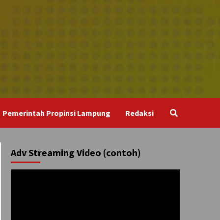
Pemerintah Propinsi Lampung
Redaksi
Adv Streaming Video (contoh)
Pemutar
Video