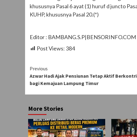
khususnya Pasal 6 ayat (1) huruf d juncto P
KUHP, khususnya Pasal 20.(*)
Editor : BAMBANG.S.P|BENSORINFO.COM
Post Views:
384
Continue
Previous
Azwar Hadi Ajak Pensiunan Tetap Aktif Berkontri
Reading
bagi Kemajuan Lampung Timur
More Stories