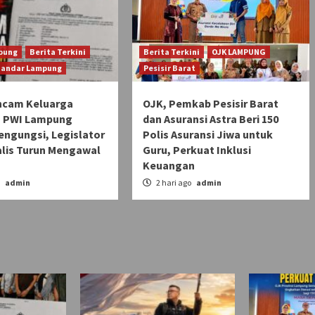
pung
Berita Terkini
Berita Terkini
OJK LAMPUNG
Bandar Lampung
Pesisir Barat
ncam Keluarga
OJK, Pemkab Pesisir Barat
 PWI Lampung
dan Asuransi Astra Beri 150
engungsi, Legislator
Polis Asuransi Jiwa untuk
alis Turun Mengawal
Guru, Perkuat Inklusi
Keuangan
o
admin
2 hari ago
admin