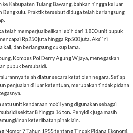
 ke Kabupaten Tulang Bawang, bahkan hingga ke luar
n Bengkulu. Praktik tersebut diduga telah berlangsung
ap.
ka telah memperjualbelikan lebih dari 1.800 unit pupuk
mencapai Rp250 juta hingga Rp500 juta. Aksi ini
ima kali, dan berlangsung cukup lama.
mpung, Kombes Pol Derry Agung Wijaya, menegaskan
an pupuk bersubsidi.
alurannya telah diatur secara ketat oleh negara. Setiap
n penjualan di luar ketentuan, merupakan tindak pidana
 tegasnya.
 satu unit kendaraan mobil yang digunakan sebagai
subsidi sekitar 8 hingga 16 ton. Penyidik juga masih
ungkinan keterlibatan pihak lain.
ng Nomor 7 Tahun 1955 tentang Tindak Pidana Ekonomi,