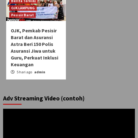
Berita Terkini
OJK LAMPUNG
Pesisir Barat
OJK, Pemkab Pesisir
Barat dan Asuransi
Astra Beri 150 Polis
Asuransi Jiwa untuk
Guru, Perkuat Inklusi
Keuangan
5 hari ago
admin
Adv Streaming Video (contoh)
Pemutar
Video