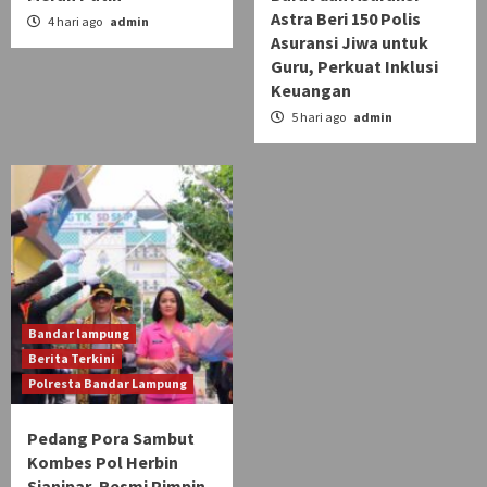
Astra Beri 150 Polis
4 hari ago
admin
Asuransi Jiwa untuk
Guru, Perkuat Inklusi
Keuangan
5 hari ago
admin
Bandar lampung
Berita Terkini
Polresta Bandar Lampung
Pedang Pora Sambut
Kombes Pol Herbin
Sianipar, Resmi Pimpin