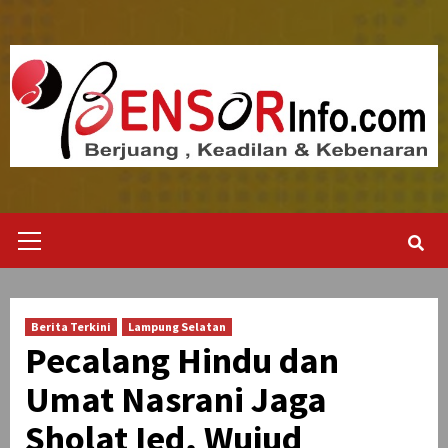
Skip
to
content
Primary
Menu
Berita Terkini
Lampung Selatan
Pecalang Hindu dan
Umat Nasrani Jaga
Sholat Ied, Wujud