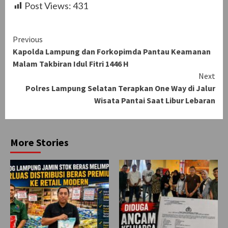
Post Views:
431
Continue
Previous
Kapolda Lampung dan Forkopimda Pantau Keamanan
Reading
Malam Takbiran Idul Fitri 1446 H
Next
Polres Lampung Selatan Terapkan One Way di Jalur
Wisata Pantai Saat Libur Lebaran
More Stories