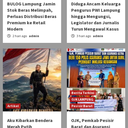
BULOG Lampung Jamin
Diduga Ancam Keluarga
Stok Beras Melimpah,
Pengurus PWI Lampung
Perluas Distribusi Beras
hingga Mengungsi,
Premium ke Retail
Legislator dan Jurnalis
Modern
Turun Mengawal Kasus
2 hari ago
admin
3 hari ago
admin
Berita Terkini
OJK LAMPUNG
Artikel
Pesisir Barat
Aku Kibarkan Bendera
OJK, Pemkab Pesisir
Merah Putih
Barat dan Asuransi