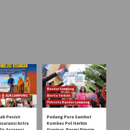
Bandar lampung
i
OJK LAMPUNG
Berita Terkini
Polresta Bandar Lampung
b Pesisir
Pedang Pora Sambut
Asuransi Astra
Kombes Pol Herbin
lis Asuransi
Sianipar, Resmi Pimpin