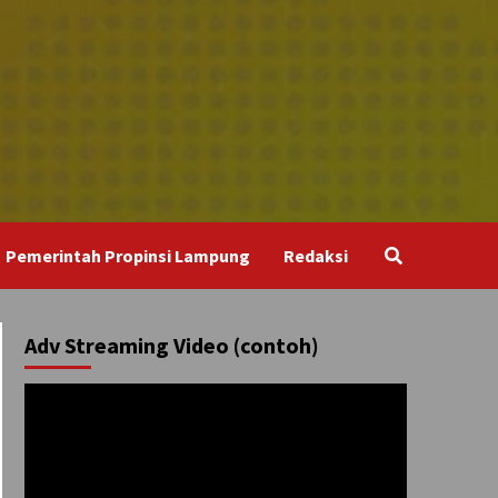
Pemerintah Propinsi Lampung
Redaksi
Adv Streaming Video (contoh)
Pemutar
Video