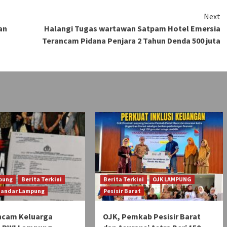
Next
an
Halangi Tugas wartawan Satpam Hotel Emersia
Terancam Pidana Penjara 2 Tahun Denda 500 juta
pung
Berita Terkini
Berita Terkini
OJK LAMPUNG
Bandar Lampung
Pesisir Barat
ncam Keluarga
OJK, Pemkab Pesisir Barat