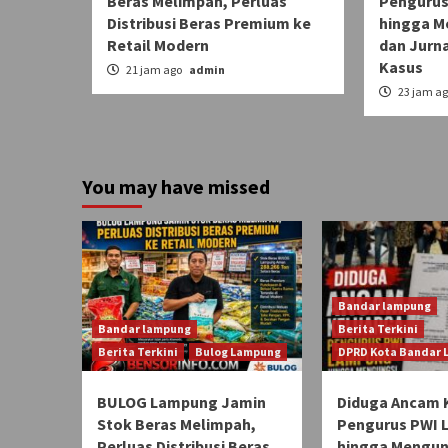
Beras Melimpah, Perluas
Pengurus
Distribusi Beras Premium ke
hingga M
Retail Modern
dan Jurn
Kasus
21 jam ago
admin
23 jam a
You may have missed
Bandar lampung
Bandar lampung
Berita Terkini
Berita Terkini
Bulog Lampung
DPRD Kota Bandar
BULOG Lampung Jamin
Diduga Ancam 
Stok Beras Melimpah,
Pengurus PWI
Perluas Distribusi Beras
hingga Mengun