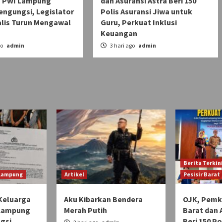
 PWI Lampung
dan Asuransi Astra Beri 150
engungsi, Legislator
Polis Asuransi Jiwa untuk
alis Turun Mengawal
Guru, Perkuat Inklusi
Keuangan
go
admin
3 hari ago
admin
Berita Terkin
 Lampung
Artikel
Pesisir Barat
Keluarga
Aku Kibarkan Bendera
OJK, Pemka
 Lampung
Merah Putih
Barat dan 
gsi,
Beri 150 Po