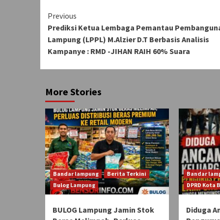
Continue
Previous
Prediksi Ketua Lembaga Pemantau Pembangun
Reading
Lampung (LPPL) M.Alzier D.T Berbasis Analisis
Kampanye : RMD -JIHAN RAIH 60% Suara
More Stories
Bandar lampung
Berita Terkini
Bandar lam
Bulog Lampung
DPRD Kota 
BULOG Lampung Jamin Stok
Diduga A