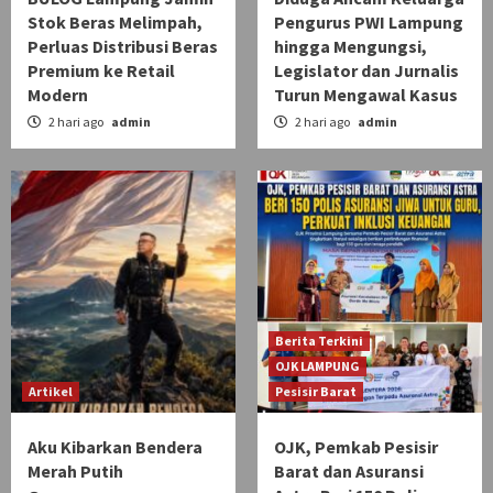
Stok Beras Melimpah,
Pengurus PWI Lampung
Perluas Distribusi Beras
hingga Mengungsi,
Premium ke Retail
Legislator dan Jurnalis
Modern
Turun Mengawal Kasus
2 hari ago
admin
2 hari ago
admin
Berita Terkini
OJK LAMPUNG
Artikel
Pesisir Barat
Aku Kibarkan Bendera
OJK, Pemkab Pesisir
Merah Putih
Barat dan Asuransi