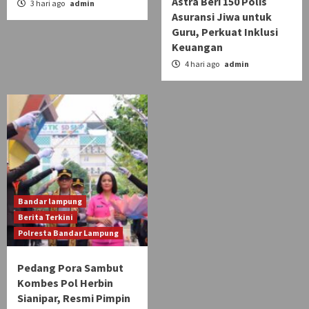
Astra Beri 150 Polis
3 hari ago
admin
Asuransi Jiwa untuk
Guru, Perkuat Inklusi
Keuangan
4 hari ago
admin
Bandar lampung
Berita Terkini
Polresta Bandar Lampung
Pedang Pora Sambut
Kombes Pol Herbin
Sianipar, Resmi Pimpin