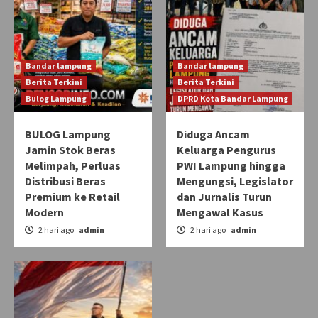
Bandar lampung
Bandar lampung
Berita Terkini
Berita Terkini
Bulog Lampung
DPRD Kota Bandar Lampung
BULOG Lampung
Diduga Ancam
Jamin Stok Beras
Keluarga Pengurus
Melimpah, Perluas
PWI Lampung hingga
Distribusi Beras
Mengungsi, Legislator
Premium ke Retail
dan Jurnalis Turun
Modern
Mengawal Kasus
2 hari ago
admin
2 hari ago
admin