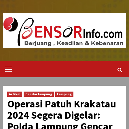
Skip
to
content
Primary
Menu
Artikel
Bandar lampung
Lampung
Operasi Patuh Krakatau
2024 Segera Digelar:
Polda Lampung Gencar