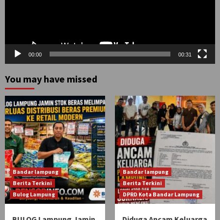
00:00
00:31
You may have missed
Bandar lampung
Bandar lampung
Berita Terkini
Berita Terkini
Bulog Lampung
DPRD Kota Bandar Lampung
BULOG Lampung Jamin
Diduga Ancam Keluarga