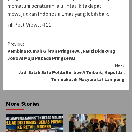
mematuhi peraturan lalu lintas, kita dapat
mewujudkan Indonesia Emas yang lebih baik.
Post Views:
411
Continue
Previous
Pembina Rumah Gibran Pringsewu, Fauzi Didukung
Reading
Jokowi Maju Pilkada Pringsewu
Next
Jadi Salah Satu Polda Bertipe A Terbaik, Kapolda :
Terimakasih Masyarakat Lampung
More Stories