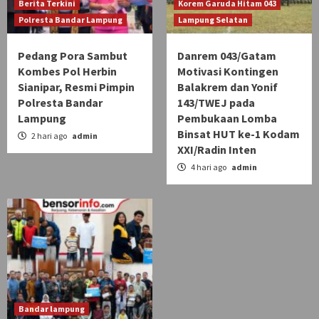
Berita Terkini
Korem Garuda Hitam 043
Polresta Bandar Lampung
Lampung Selatan
Pedang Pora Sambut
Danrem 043/Gatam
Kombes Pol Herbin
Motivasi Kontingen
Sianipar, Resmi Pimpin
Balakrem dan Yonif
Polresta Bandar
143/TWEJ pada
Lampung
Pembukaan Lomba
Binsat HUT ke-1 Kodam
2 hari ago
admin
XXI/Radin Inten
4 hari ago
admin
Bandar lampung