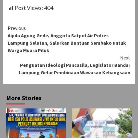
Post Views:
404
Continue
Previous
Aipda Agung Gede, Anggota Satpol Air Polres
Reading
Lampung Selatan, Salurkan Bantuan Sembako untuk
Warga Muara Piluk
Next
Penguatan Ideologi Pancasila, Legislator Bandar
Lampung Gelar Pembinaan Wawasan Kebangsaan
More Stories