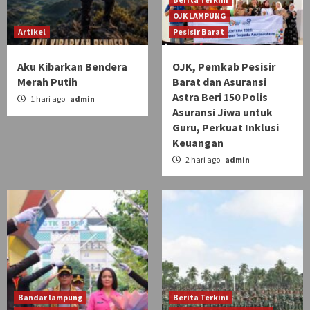
OJK LAMPUNG
Artikel
Pesisir Barat
Aku Kibarkan Bendera
OJK, Pemkab Pesisir
Merah Putih
Barat dan Asuransi
Astra Beri 150 Polis
1 hari ago
admin
Asuransi Jiwa untuk
Guru, Perkuat Inklusi
Keuangan
2 hari ago
admin
Bandar lampung
Berita Terkini