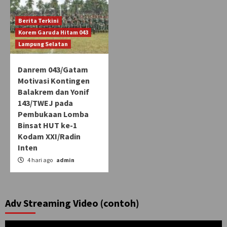
Berita Terkini
Korem Garuda Hitam 043
Lampung Selatan
Danrem 043/Gatam
Motivasi Kontingen
Balakrem dan Yonif
143/TWEJ pada
Pembukaan Lomba
Binsat HUT ke-1
Kodam XXI/Radin
Inten
4 hari ago
admin
Adv Streaming Video (contoh)
Pemutar