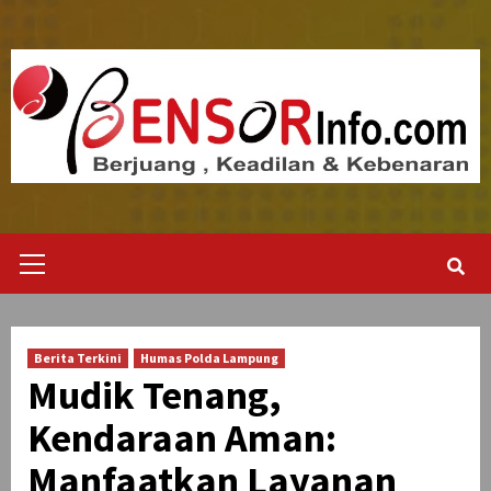
Skip
to
content
Primary
Menu
Berita Terkini
Humas Polda Lampung
Mudik Tenang,
Kendaraan Aman:
Manfaatkan Layanan