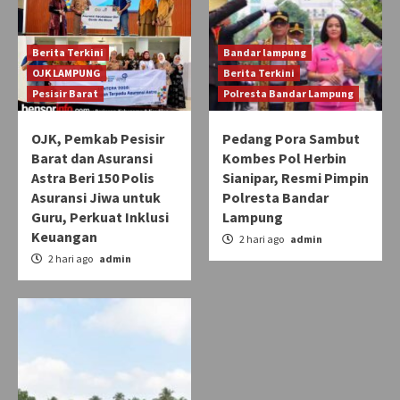
Berita Terkini
Bandar lampung
OJK LAMPUNG
Berita Terkini
Pesisir Barat
Polresta Bandar Lampung
OJK, Pemkab Pesisir
Pedang Pora Sambut
Barat dan Asuransi
Kombes Pol Herbin
Astra Beri 150 Polis
Sianipar, Resmi Pimpin
Asuransi Jiwa untuk
Polresta Bandar
Guru, Perkuat Inklusi
Lampung
Keuangan
2 hari ago
admin
2 hari ago
admin