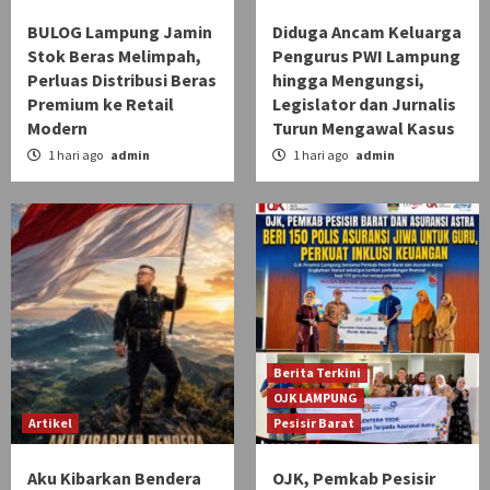
BULOG Lampung Jamin
Diduga Ancam Keluarga
Stok Beras Melimpah,
Pengurus PWI Lampung
Perluas Distribusi Beras
hingga Mengungsi,
Premium ke Retail
Legislator dan Jurnalis
Modern
Turun Mengawal Kasus
1 hari ago
admin
1 hari ago
admin
Berita Terkini
OJK LAMPUNG
Artikel
Pesisir Barat
Aku Kibarkan Bendera
OJK, Pemkab Pesisir