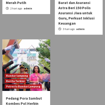
Merah Putih
Barat dan Asuransi
Astra Beri 150 Polis
2 hari ago
admin
Asuransi Jiwa untuk
Guru, Perkuat Inklusi
Keuangan
3 hari ago
admin
Bandar lampung
Berita Terkini
Polresta Bandar Lampung
Pedang Pora Sambut
Kombes Pol Herbin