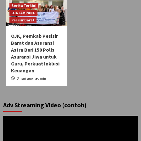
Berita Terkini
OJK LAMPUNG
Pesisir Barat
OJK, Pemkab Pesisir
Barat dan Asuransi
Astra Beri 150 Polis
Asuransi Jiwa untuk
Guru, Perkuat Inklusi
Keuangan
3 hari ago
admin
Adv Streaming Video (contoh)
Pemutar
Video