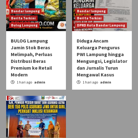
Bandar lampung
Bandar lampung
Berita Terkini
Berita Terkini
Bulog Lampung
DPRD Kota Bandar Lampung
BULOG Lampung
Diduga Ancam
Jamin Stok Beras
Keluarga Pengurus
Melimpah, Perluas
PWI Lampung hingga
Distribusi Beras
Mengungsi, Legislator
Premium ke Retail
dan Jurnalis Turun
Modern
Mengawal Kasus
1 hari ago
admin
1 hari ago
admin