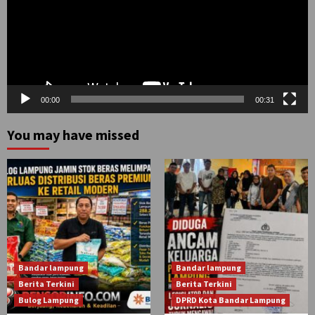
00:00
00:31
You may have missed
Bandar lampung
Bandar lampung
Berita Terkini
Berita Terkini
Bulog Lampung
DPRD Kota Bandar Lampung