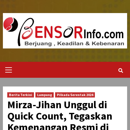
Skip
to
content
Primary
Menu
Berita Terkini
Lampung
Pilkada Serentak 2024
Mirza-Jihan Unggul di
Quick Count, Tegaskan
Kemenangan Resmi di