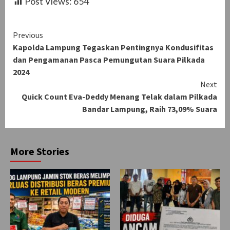
Post Views:
654
Continue
Previous
Kapolda Lampung Tegaskan Pentingnya Kondusifitas
Reading
dan Pengamanan Pasca Pemungutan Suara Pilkada
2024
Next
Quick Count Eva-Deddy Menang Telak dalam Pilkada
Bandar Lampung, Raih 73,09% Suara
More Stories