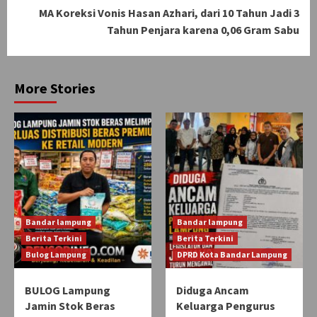
MA Koreksi Vonis Hasan Azhari, dari 10 Tahun Jadi 3
Tahun Penjara karena 0,06 Gram Sabu
More Stories
Bandar lampung
Bandar lampung
Berita Terkini
Berita Terkini
Bulog Lampung
DPRD Kota Bandar Lampung
BULOG Lampung
Diduga Ancam
Jamin Stok Beras
Keluarga Pengurus