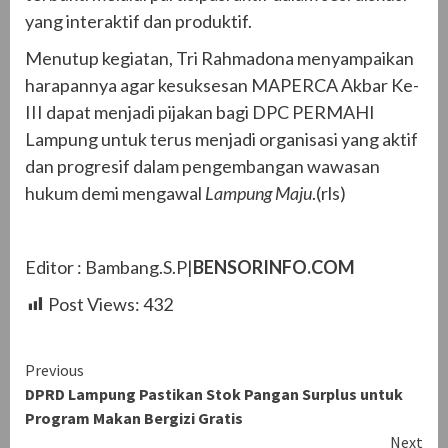
yang interaktif dan produktif.
Menutup kegiatan, Tri Rahmadona menyampaikan
harapannya agar kesuksesan MAPERCA Akbar Ke-
III dapat menjadi pijakan bagi DPC PERMAHI
Lampung untuk terus menjadi organisasi yang aktif
dan progresif dalam pengembangan wawasan
hukum demi mengawal
Lampung Maju
.(rls)
Editor : Bambang.S.P|
BENSORINFO.COM
Post Views:
432
Continue
Previous
DPRD Lampung Pastikan Stok Pangan Surplus untuk
Reading
Program Makan Bergizi Gratis
Next