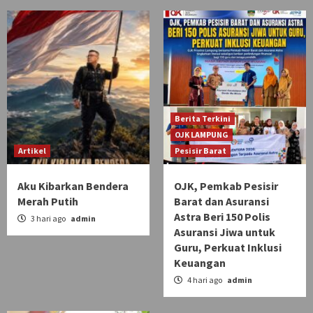
Berita Terkini
OJK LAMPUNG
Artikel
Pesisir Barat
Aku Kibarkan Bendera
OJK, Pemkab Pesisir
Merah Putih
Barat dan Asuransi
Astra Beri 150 Polis
3 hari ago
admin
Asuransi Jiwa untuk
Guru, Perkuat Inklusi
Keuangan
4 hari ago
admin