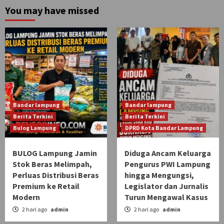
You may have missed
Bandar lampung
Bandar lampung
Berita Terkini
Berita Terkini
Bulog Lampung
DPRD Kota Bandar Lampung
BULOG Lampung Jamin
Diduga Ancam Keluarga
Stok Beras Melimpah,
Pengurus PWI Lampung
Perluas Distribusi Beras
hingga Mengungsi,
Premium ke Retail
Legislator dan Jurnalis
Modern
Turun Mengawal Kasus
2 hari ago
admin
2 hari ago
admin