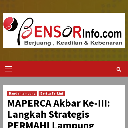
Skip
to
content
Primary
Menu
Bandar lampung
Berita Terkini
MAPERCA Akbar Ke-III:
Langkah Strategis
PERMAHI Lampung