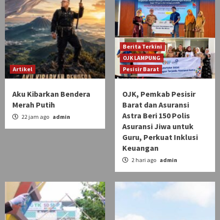
Berita Terkini
OJK LAMPUNG
Artikel
Pesisir Barat
Aku Kibarkan Bendera
OJK, Pemkab Pesisir
Merah Putih
Barat dan Asuransi
Astra Beri 150 Polis
22 jam ago
admin
Asuransi Jiwa untuk
Guru, Perkuat Inklusi
Keuangan
2 hari ago
admin