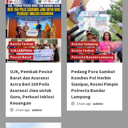
Berita Terkini
Bandar lampung
OJK LAMPUNG
Berita Terkini
Pesisir Barat
Polresta Bandar Lampung
OJK, Pemkab Pesisir
Pedang Pora Sambut
Barat dan Asuransi
Kombes Pol Herbin
Astra Beri 150 Polis
Sianipar, Resmi Pimpin
Asuransi Jiwa untuk
Polresta Bandar
Guru, Perkuat Inklusi
Lampung
Keuangan
2 hari ago
admin
2 hari ago
admin