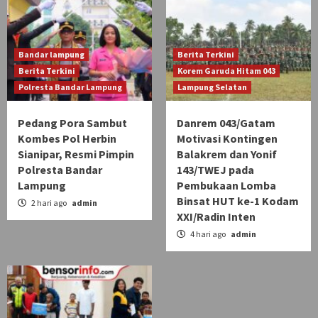
Bandar lampung
Berita Terkini
Berita Terkini
Korem Garuda Hitam 043
Polresta Bandar Lampung
Lampung Selatan
Pedang Pora Sambut
Danrem 043/Gatam
Kombes Pol Herbin
Motivasi Kontingen
Sianipar, Resmi Pimpin
Balakrem dan Yonif
Polresta Bandar
143/TWEJ pada
Lampung
Pembukaan Lomba
Binsat HUT ke-1 Kodam
2 hari ago
admin
XXI/Radin Inten
4 hari ago
admin