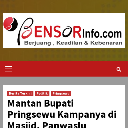
Skip
to
content
Primary
Menu
Berita Terkini
Politik
Pringsewu
Mantan Bupati
Pringsewu Kampanya di
Masjid, Panwaslu